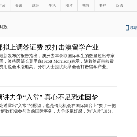
时政
资讯
财经
生活
图片
视频
专栏
双语
时政
移
部拟上调签证费 或打击澳留学产业
日最新发布的报告指出，澳洲去年录取国际学生的数量超出专家
澳移民部长莫里森(Scott Morrison)表示，随着签证审核费
费用也会水涨船高。分析人士担忧此举会会打击留学产业。
讲力争“入常” 真心不足恐难圆梦
处透露出“入常”的愿望，也是借此机会在国际舞台上“耍了一把
身解数积极参与当前国际事务，力争多赢好感，为“入常”加分。