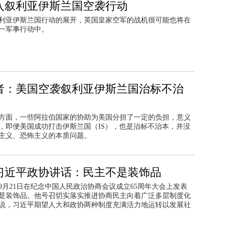
入叙利亚伊斯兰国空袭行动
利亚伊斯兰国行动的展开，英国皇家空军的战机很可能也将在
一军事行动中。
者：美国空袭叙利亚伊斯兰国治标不治
方面，一些阿拉伯国家的协助为美国分担了一定的负担，意义
，即便美国成功打击伊斯兰国（IS），也是治标不治本，并没
主义、恐怖主义的本质问题。
习近平政协讲话：民主不是装饰品
9月21日在纪念中国人民政治协商会议成立65周年大会上发表
是装饰品。他号召切实落实推进协商民主向着广泛多层制度化
说，习近平期望人大和政协两种制度充满活力地运转以发展社