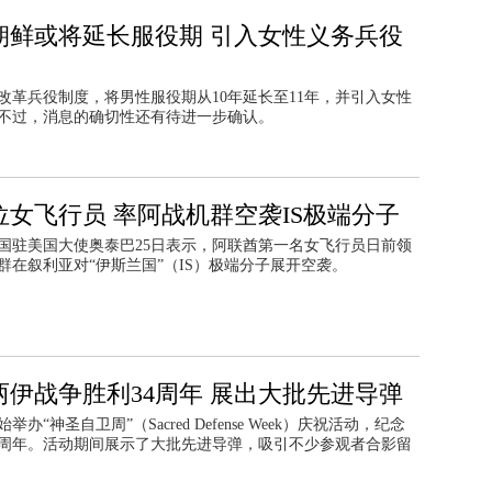
朝鲜或将延长服役期 引入女性义务兵役
改革兵役制度，将男性服役期从10年延长至11年，并引入女性
不过，消息的确切性还有待进一步确认。
位女飞行员 率阿战机群空袭IS极端分子
国驻美国大使奥泰巴25日表示，阿联酋第一名女飞行员日前领
群在叙利亚对“伊斯兰国”（IS）极端分子展开空袭。
两伊战争胜利34周年 展出大批先进导弹
举办“神圣自卫周”（Sacred Defense Week）庆祝活动，纪念
4周年。活动期间展示了大批先进导弹，吸引不少参观者合影留