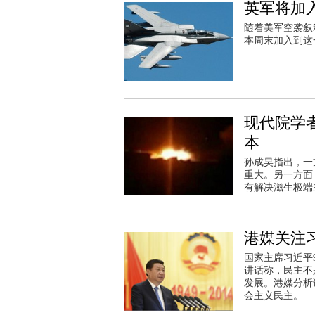
英军将加
随着美军空袭叙
本周末加入到这
现代院学
本
孙成昊指出，一
重大。另一方面
有解决滋生极端
港媒关注
国家主席习近平
讲话称，民主不
发展。港媒分析
会主义民主。