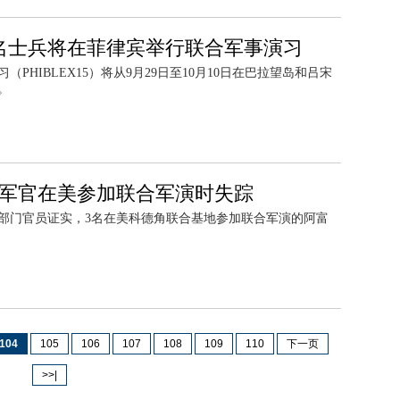
0名士兵将在菲律宾举行联合军事演习
（PHIBLEX15）将从9月29日至10月10日在巴拉望岛和吕宋
。
汗军官在美参加联合军演时失踪
部门官员证实，3名在美科德角联合基地参加联合军演的阿富
104
105
106
107
108
109
110
下一页
>>|