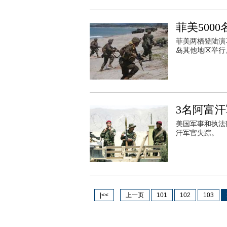
菲美500
菲美两栖登陆演习
岛其他地区举行
3名阿富
美国军事和执法
汗军官失踪。
|<<
上一页
101
102
103