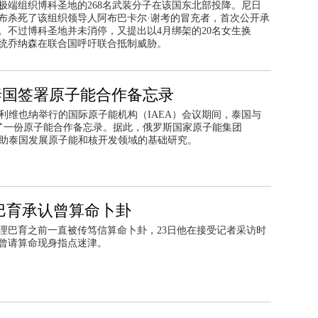
极端组织博科圣地的268名武装分子在该国东北部投降。尼日
宣布杀死了该组织领导人阿布巴卡尔·谢考的冒充者，首次公开承
。不过博科圣地并未消停，又提出以4月绑架的20名女生换
统乔纳森在联合国呼吁联合抵制威胁。
泰国签署原子能合作备忘录
地利维也纳举行的国际原子能机构（IAEA）会议期间，泰国与
了一份原子能合作备忘录。据此，俄罗斯国家原子能集团
）将协助泰国发展原子能和核开发领域的基础研究。
巴育承认曾算命卜卦
理巴育之前一直被传笃信算命卜卦，23日他在接受记者采访时
曾请算命现身指点迷津。