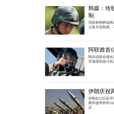
韩媒：传
制
消息称朝鲜或将
义务兵役制度。
阿联酋首
阿拉伯联合酋长
导该国的战斗机
伊朗庆祝
伊朗自22日起开始
两伊战争胜利3
念。