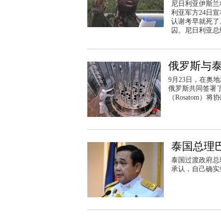
尼日利亚伊斯兰
利亚军方24日
认谢考早就死了
囚。尼日利亚总
俄罗斯与
9月23日，在奥
俄罗斯共同签署
（Rosatom
泰国总理
泰国过渡政府总
承认，自己确实