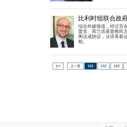
比利时组联合政府
综合外媒报道，经过百
盟党、荷兰语基督教民主
阁达成协议，法语革新运
相。
|<<
上一页
101
102
103