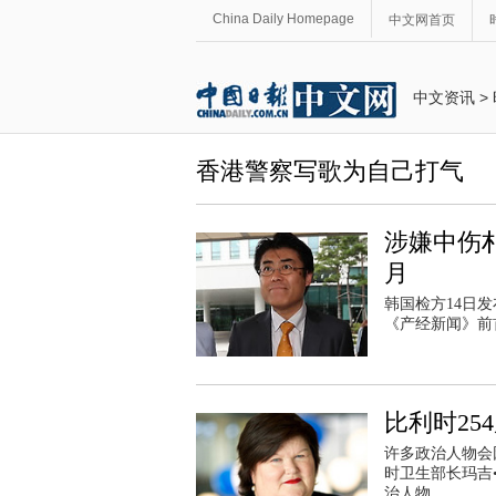
China Daily Homepage
中文网首页
中文资讯
>
香港警察写歌为自己打气
涉嫌中伤
月
韩国检方14日
《产经新闻》前
比利时25
许多政治人物会
时卫生部长玛吉
治人物。