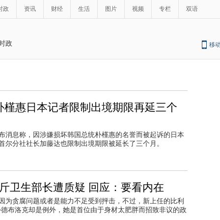
时政
资讯
财经
生活
图片
视频
专栏
双语
时政
移
朴槿惠日本记者限制出境期限再延三个
发布消息称，因涉嫌损坏韩国总统朴槿惠的名誉而被起诉的日本
首尔分社社长加藤达也限制出境期限被延长了三个月。
4斤卫生部长遭质疑 回应：要看内在
因为贪腐问题或者是能力不足受到抨击，不过，新上任的比利
•德布洛克却是例外，她是首位由于身材太肥胖而招致非议的政