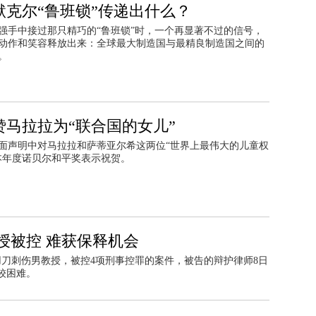
默克尔“鲁班锁”传递出什么？
强手中接过那只精巧的“鲁班锁”时，一个再显著不过的信号，
动作和笑容释放出来：全球最大制造国与最精良制造国之间的
。
赞马拉拉为“联合国的女儿”
面声明中对马拉拉和萨蒂亚尔希这两位“世界上最伟大的儿童权
本年度诺贝尔和平奖表示祝贺。
授被控 难获保释机会
用刀刺伤男教授，被控4项刑事控罪的案件，被告的辩护律师8日
较困难。