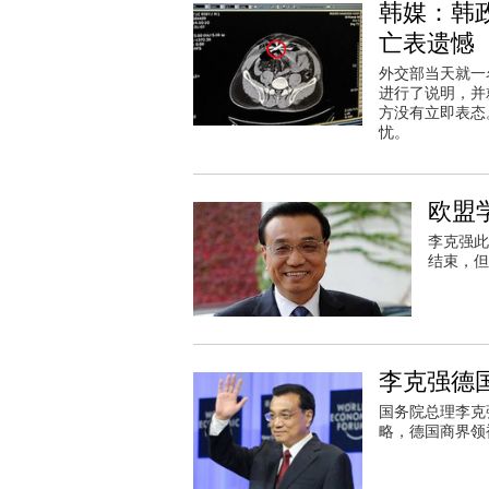
韩媒：韩
亡表遗憾
外交部当天就一
进行了说明，并
方没有立即表态
忧。
欧盟
李克强此
结束，但
李克强德
国务院总理李克
略，德国商界领