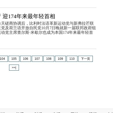
 迎174年来最年轻首相
余天磋商协调后，比利时法语革新运动党与新弗拉芒联
党及荷兰语开放自民党10月7日晚就新一届联邦政府组
动党主席查尔斯·米歇尔也成为本国174年来最年轻首
104
105
106
107
108
109
110
下一页
>>|