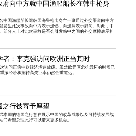
政府向中方就中国渔船船长在韩中枪身
名中国渔船船长遭韩国海警枪击身亡一事通过外交渠道向中方
就发生此次事故向中方表示遗憾，向遗属表示慰问。对此，中
。部分人士对此次事故是否会引发韩中之间的外交摩擦表示担
学者：李克强访问欧洲正当其时
次访问正值中欧经济增速放缓。虽然欧元区危机最坏的时候已
重振经济和扭转高失业率仍然任重道远。
国之行被寄予厚望
强本周的德国之行意在展示中国的改革成果以及可持续发展战
袖们希望总理此行可以带来更多机会。