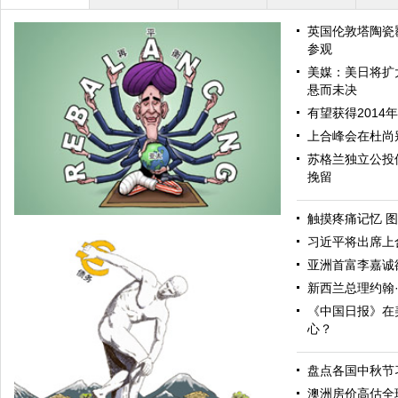
英国伦敦塔陶瓷
参观
美媒：美日将扩
悬而未决
有望获得2014
上合峰会在杜尚
苏格兰独立公投
挽留
触摸疼痛记忆 图
习近平将出席上
亚洲首富李嘉诚
新西兰总理约翰
《中国日报》在
心？
盘点各国中秋节
亚太再平衡
澳洲房价高估全