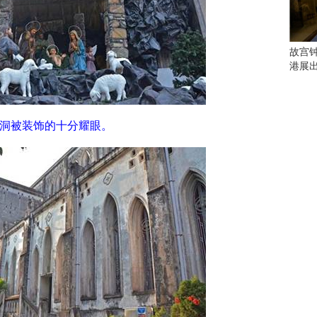
会
这
些
看
故宫
点
港展
别
错
过
洞被装饰的十分耀眼。
研
究
你
喜
欢
的
音
乐
类
型
可
以
反