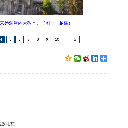
映
你
的
来参观河内大教堂。
（图片：越媒）
性
格
和
4
5
6
7
8
9
10
下一页
智
商
联
合
国
维
和
70
周
年
中
国
少
维
燃放礼花
和