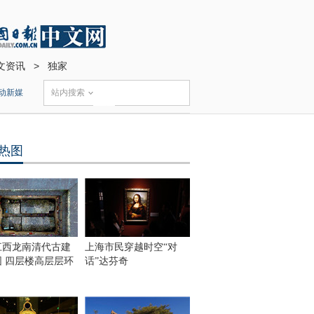
文资讯
>
独家
动新媒
站内搜索
热图
江西龙南清代古建
上海市民穿越时空“对
围 四层楼高层层环
话”达芬奇