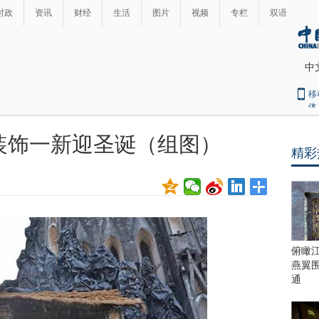
时政
资讯
财经
生活
图片
视频
专栏
双语
中
移
体
装饰一新迎圣诞（组图）
精彩
最
热
新
世
界
闻
瞩
目
上
俯瞰
合
燕翼
青
通
岛
峰