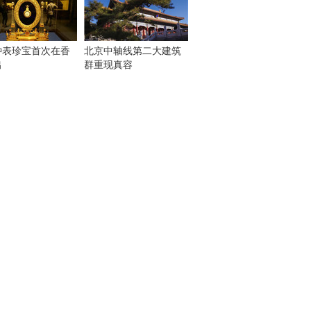
钟表珍宝首次在香
北京中轴线第二大建筑
出
群重现真容
！
：