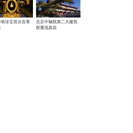
钟表珍宝首次在香
北京中轴线第二大建筑
出
群重现真容
！
：