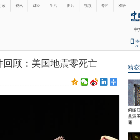
时政
资讯
财经
生活
图片
视频
专栏
双语
中
移
体
件回顾：美国地震零死亡
精彩
最
热
新
世
界
闻
瞩
目
上
俯瞰
合
燕翼
青
通
岛
峰