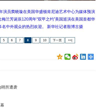
映
你
院青年演员窦晓璇在美国华盛顿肯尼迪艺术中心为媒体预演
的
梅兰芳诞辰120周年“双甲之约”美国巡演在美国首都华
性
格
0多名中外观众的热烈欢迎。 新华社记者殷博古摄
和
智
5
6
7
8
9
10
下一页
>>|
商
联
合
国
维
和
70
周
地哨所遭袭
年
中
国
维
开幕
和