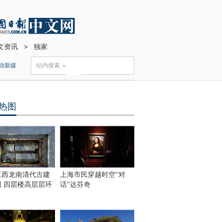
文资讯
>
独家
动新媒
站内搜索
热图
江西龙南清代古建
上海市民穿越时空“对
围 四层楼高层层环
话”达芬奇