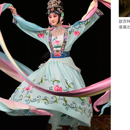
会
这
些
看
故宫
点
港展
别
错
过
研
究
你
喜
欢
的
音
乐
类
型
可
以
反