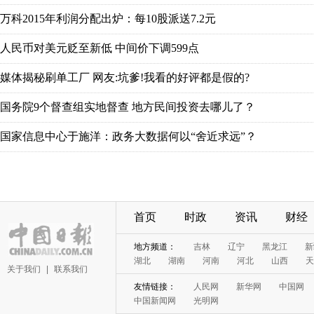
万科2015年利润分配出炉：每10股派送7.2元
人民币对美元贬至新低 中间价下调599点
媒体揭秘刷单工厂 网友:坑爹!我看的好评都是假的?
国务院9个督查组实地督查 地方民间投资去哪儿了？
国家信息中心于施洋：政务大数据何以“舍近求远”？
首页
时政
资讯
财经
地方频道：
吉林
辽宁
黑龙江
新
湖北
湖南
河南
河北
山西
天
关于我们
|
联系我们
友情链接：
人民网
新华网
中国网
中国新闻网
光明网