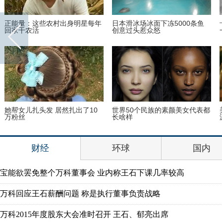
正能量：这些农村出身明星每年
日本滑冰场冰面下冻5000条鱼
回家干农活
创意过头惹众怒
她帮女儿扎头发 居然扎出了10
世界50个民族的素颜美女代表都
万粉丝
长啥样
财经
环球
国内
宝能欲罢免整个万科董事会 业内称王石下课几率较高
万科回应王石薪酬问题 称是执行董事负责战略
万科2015年度股东大会准时召开 王石、郁亮出席