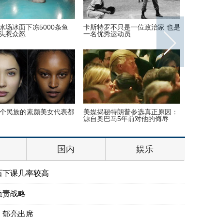
周
世界上最老的民族正在面临文化
安迪上线！刘涛受邀出席巴黎时
危机
装周酷帅启程
压
刘涛蜡像揭幕 “霓凰郡主”造型简
美国迈阿密一机场出现巨型UFO
直太像
国内
娱乐
石下课几率较高
负责战略
、郁亮出席