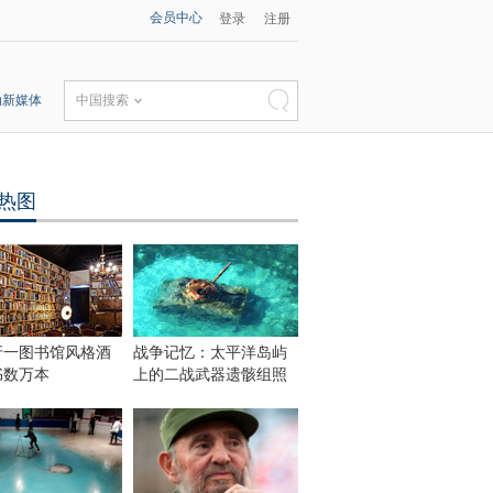
会员中心
登录
注册
动新媒体
中国搜索
热图
牙一图书馆风格酒
战争记忆：太平洋岛屿
书数万本
上的二战武器遗骸组照