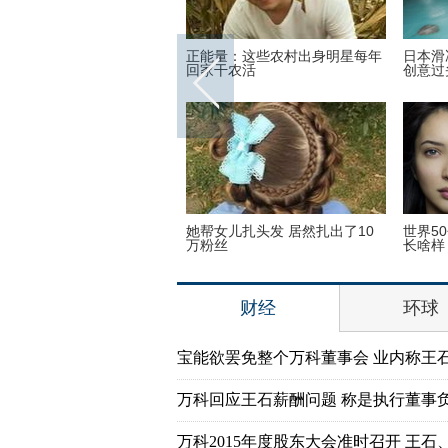
鱼
卡斯特罗不只是一位政治家 也是
陪新女友在加拿大家中“宅”一
一名优秀运动员
哈里王子找到真爱了？
表都
美媒揭秘特朗普参选真正原因：
古装最美“眉心坠”造型，她艳
源自奥巴马5年前对他的侮辱
贾静雯夺冠
财经
环球
宝能欲罢免整个万科董事会 业内称王
万科回应王石薪酬问题 称是执行董事
万科2015年度股东大会准时召开 王石