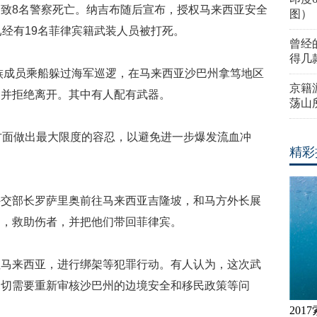
致8名警察死亡。纳吉布随后宣布，授权马来西亚安全
图）
已经有19名菲律宾籍武装人员被打死。
曾经
得几
部族成员乘船躲过海军巡逻，在马来西亚沙巴州拿笃地区
京籍
，并拒绝离开。其中有人配有武器。
荡山
方面做出最大限度的容忍，以避免进一步爆发流血冲
精彩
外交部长罗萨里奥前往马来西亚吉隆坡，和马方外长展
州，救助伤者，并把他们带回菲律宾。
往马来西亚，进行绑架等犯罪行动。有人认为，这次武
迫切需要重新审核沙巴州的边境安全和移民政策等问
20