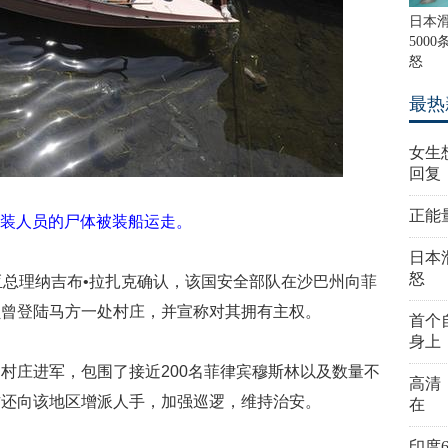
日本
500
怒
最热
女生
回复
正能
装人员的尸体被装船运走。
日本
怒
亚总理纳吉布•拉扎克确认，该国安全部队在沙巴州向菲
员曾登陆马方一处村庄，并宣称对其拥有主权。
首个
身上
村庄进军，包围了接近200名菲律宾穆斯林以及数量不
高清
方还向该地区增派人手，加强巡逻，维持治安。
在
印度