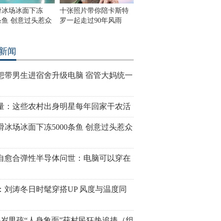
滑冰场冰面下冻
十张照片带你陪卡斯特
0条鱼 创意过头惹众
罗一起走过90年风雨
新闻
想带男生进宿舍升级电脑 宿管大妈统一
量：这些农村出身明星每年回家干农活
滑冰场冰面下冻5000条鱼 创意过头惹众
自愈合弹性半导体问世：电脑可以穿在
：刘涛冬日时髦穿搭UP 风度与温度同
6岁男孩“人身象面”获村民狂热追捧（组