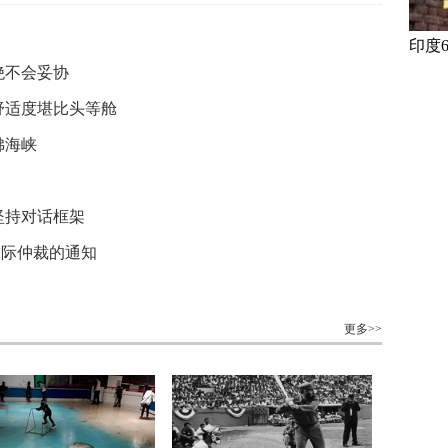
印度
绝不会妥协
舒适度堪比头等舱
佛海峡
坚持对话框架
国际仲裁的通知
更多>>