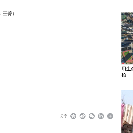
：王菁）
用生
拍
分享