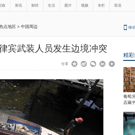
时政
资讯
财经
生活
图片
视频
专栏
双语
热点地区
>
中国周边
移
律宾武装人员发生边境冲突
精彩
分享
葡萄
店藏