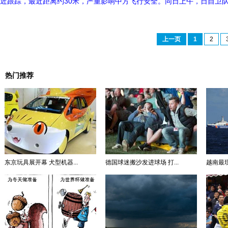
近跟踪，最近距离约30米，严重影响中方飞行安全。同日上午，日自卫队Y
上一页
1
2
热门推荐
东京玩具展开幕 犬型机器...
德国球迷搬沙发进球场 打...
越南最现