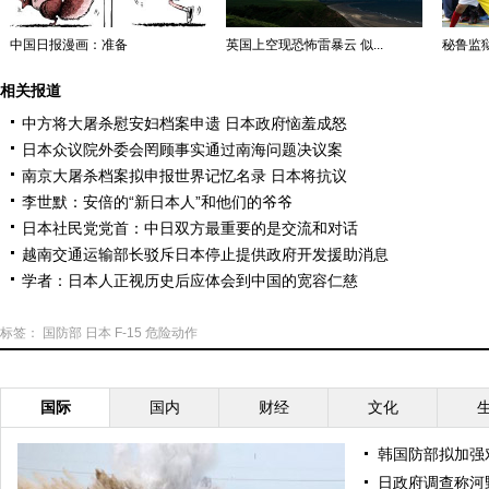
中国日报漫画：准备
英国上空现恐怖雷暴云 似...
秘鲁监狱“
相关报道
中方将大屠杀慰安妇档案申遗 日本政府恼羞成怒
日本众议院外委会罔顾事实通过南海问题决议案
南京大屠杀档案拟申报世界记忆名录 日本将抗议
李世默：安倍的“新日本人”和他们的爷爷
日本社民党党首：中日双方最重要的是交流和对话
越南交通运输部长驳斥日本停止提供政府开发援助消息
学者：日本人正视历史后应体会到中国的宽容仁慈
标签：
国防部
日本
F-15
危险动作
国际
国内
财经
文化
韩国防部拟加强
日政府调查称河