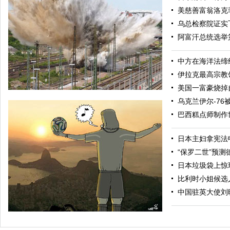
美慈善富翁洛克
乌总检察院证实
阿富汗总统选举
中方在海洋法缔
伊拉克最高宗教
美国一富豪烧掉
乌克兰伊尔-76
巴西糕点师制作
日本主妇拿宪法
“保罗二世”预测
日本垃圾袋上惊现
比利时小姐候选
德国引爆二战美军空投炸弹 300人疏散场面震撼
中国驻英大使刘