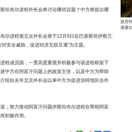
会
这
伊斯坦布尔进程外长会将讨论哪些议题？中方将提出哪
些
看
故宫
点
港展
别
布尔进程第五次外长会将于12月9日在巴基斯坦伊斯兰
错
过
应对安全威胁，促进经济互联互通”为主题。
研
尔进程成员国，一贯高度重视并积极参与该进程框架下
究
你
阐述中方在阿富汗问题上的政策主张，以及中方为帮助
喜
，介绍自去年北京外长会以来中方为促进涉阿地区合作
欢
的
音
乐
类
一道，努力推动阿富汗问题伊斯坦布尔进程在帮助阿富
型
发挥积极作用。
可
以
反