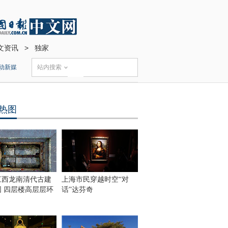
文资讯
>
独家
动新媒
站内搜索
热图
江西龙南清代古建
上海市民穿越时空“对
围 四层楼高层层环
话”达芬奇