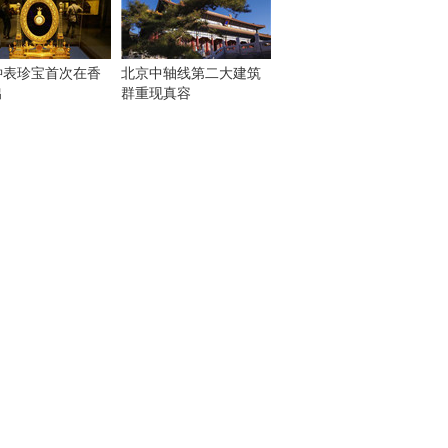
钟表珍宝首次在香
北京中轴线第二大建筑
出
群重现真容
！
：