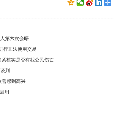
映
你
的
性
格
和
导人第六次会晤
智
”进行非法使用交易
商
加紧核实是否有我公民伤亡
联
合
约谈判
国
维
改善感到高兴
和
式启用
70
周
年
中
国
维
和