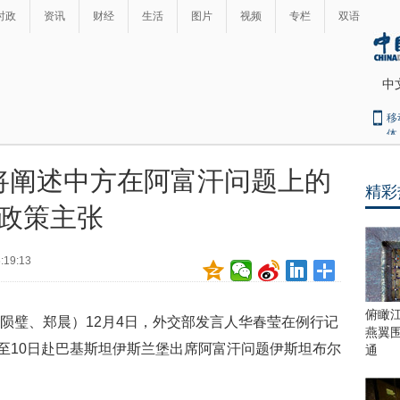
时政
资讯
财经
生活
图片
视频
专栏
双语
中
移
体
将阐述中方在阿富汗问题上的
精彩
最
政策主张
热
新
世
界
闻
:19:13
瞩
目
上
俯瞰
张陨璧、郑晨）12月4日，外交部发言人华春莹在例行记
合
燕翼
青
日至10日赴巴基斯坦伊斯兰堡出席阿富汗问题伊斯坦布尔
通
岛
峰