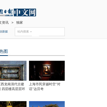
文资讯
>
独家
动新媒
站内搜索
热图
江西龙南清代古建
上海市民穿越时空“对
围 四层楼高层层环
话”达芬奇