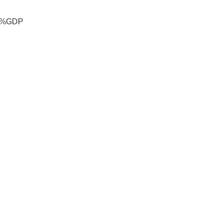
礼
因
%GDP
不
舍
女
儿
才
积
极
治
疗
报
告
显
示
20
年
我
国
专
利