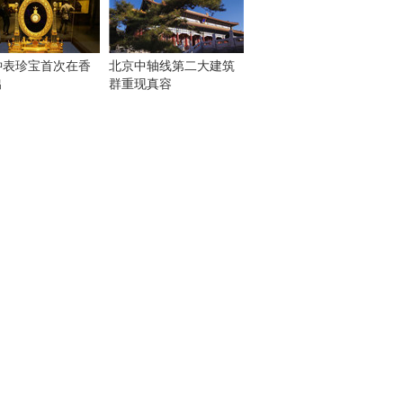
钟表珍宝首次在香
北京中轴线第二大建筑
出
群重现真容
！
：