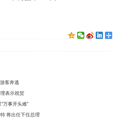
贡
献
获
赞
英
国
女
子
的
抗
癌
奇
名游客奔逃
迹
曾
总理表示祝贺
为
自
“万事开头难”
己
特 将出任下任总理
准
备
葬