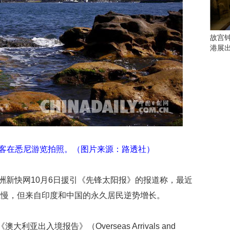
会
这
些
看
故宫
点
港展
别
错
过
研
究
你
喜
欢
游客在悉尼游览拍照。（图片来源：路透社）
的
音
乐
澳洲新快网10月6日援引《先锋太阳报》的报道称，最近
类
减慢，但来自印度和中国的永久居民逆势增长。
型
可
以
亚出入境报告》（Overseas Arrivals and
反