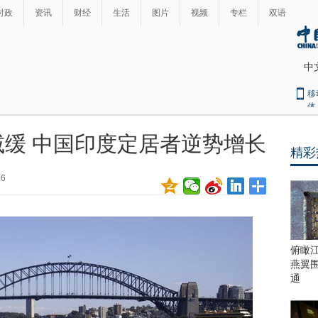
时政
资讯
财经
生活
图片
视频
专栏
双语
中
移
体
缓 中国印度定居者逆势增长
精彩
最
热
16
新
世
界
闻
瞩
目
上
俯瞰
合
燕翼
青
通
岛
峰