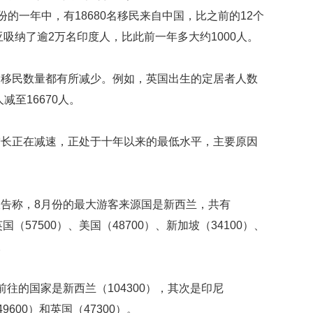
映
，在截至9月份的一年中，有18680名移民来自中国，比之前的12个
你
亚吸纳了逾2万名印度人，比此前一年多大约1000人。
的
性
格
澳移民数量都有所减少。例如，英国出生的定居者人数
和
人减至16670人。
智
商
增长正在减速，正处于十年以来的最低水平，主要原因
联
合
国
维
和
告称，8月份的最大游客来源国是新西兰，共有
70
英国（57500）、美国（48700）、新加坡（34100）、
周
年
。
中
国
往的国家是新西兰（104300），其次是印尼
维
和
9600）和英国（47300）。