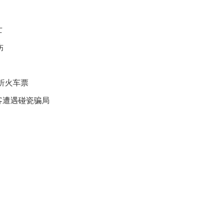
贡
献
获
亡
赞
伤
英
国
女
折火车票
子
的
客遭遇碰瓷骗局
抗
癌
奇
迹
曾
为
自
己
准
备
葬