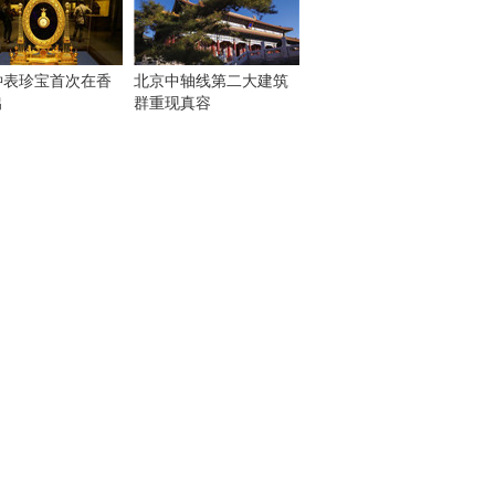
钟表珍宝首次在香
北京中轴线第二大建筑
出
群重现真容
！
：