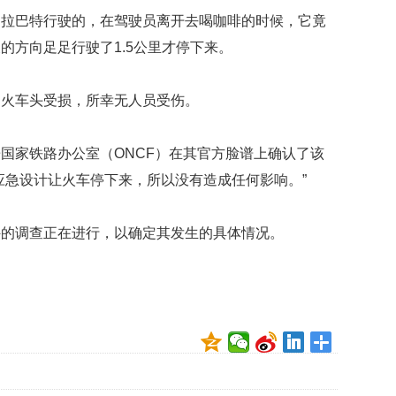
映
向拉巴特行驶的，在驾驶员离开去喝咖啡的时候，它竟
你
的方向足足行驶了1.5公里才停下来。
的
性
格
的火车头受损，所幸无人员受伤。
和
智
商
国家铁路办公室（ONCF）在其官方脸谱上确认了该
应急设计让火车停下来，所以没有造成任何影响。”
联
合
国
件的调查正在进行，以确定其发生的具体情况。
维
和
70
周
年
中
国
维
和