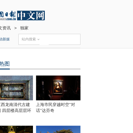
文资讯
>
独家
动新媒
站内搜索
热图
江西龙南清代古建
上海市民穿越时空“对
围 四层楼高层层环
话”达芬奇