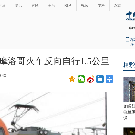
时政
资讯
财经
生活
图片
视频
专栏
双语
中
移
体
摩洛哥火车反向自行1.5公里
精彩
最
热
9:43
新
世
界
闻
瞩
目
上
俯瞰
合
燕翼
青
通
岛
峰