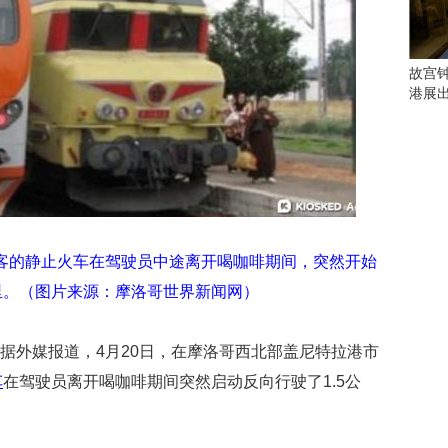
会
这
些
看
故宫
点
港展
别
错
过
研
究
你
喜
乘客的静止火车在驾驶员中途离开喝咖啡期间，突然开始
欢
公里。（图片来源：摩洛哥世界新闻网）
的
音
乐
 据外媒报道，4月20日，在摩洛哥西北部盖尼特拉港市
类
车
在驾驶员离开喝咖啡期间突然启动反向行驶了1.5公
型
可
以
反