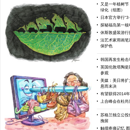
又是一年植树节
绿化（组图）
日本官方举行“3
探秘福岛第一核
休斯敦盛装游行
法艺术家用画笔让
保护色
韩国再发生枪击
英国伦敦塔陶瓷
参观
美媒：美日将扩
悬而未决
有望获得2014
上合峰会在杜尚
苏格兰独立公投
减少碳排放
挽留
触摸疼痛记忆 图