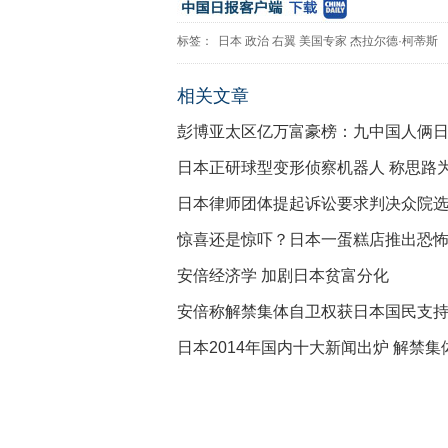
标签：
日本
政治
右翼
美国专家
杰拉尔德·柯蒂斯
相关文章
彭博亚太区亿万富豪榜：九中国人俩
日本正研球型变形侦察机器人 称思路
日本律师团体提起诉讼要求判决众院
惊喜还是惊吓？日本一蛋糕店推出恐
安倍经济学 加剧日本贫富分化
安倍称解禁集体自卫权获日本国民支
日本2014年国内十大新闻出炉 解禁