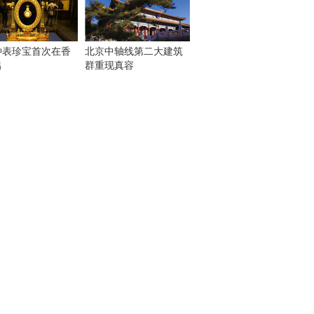
钟表珍宝首次在香
北京中轴线第二大建筑
出
群重现真容
！
：