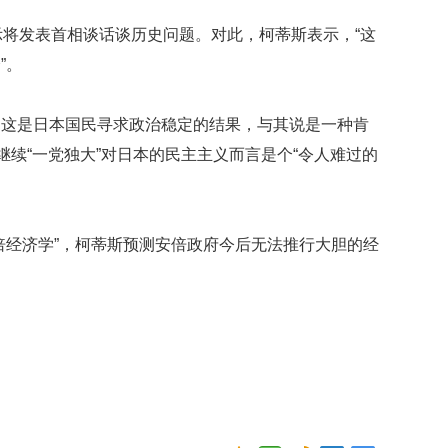
映
示将发表首相谈话谈历史问题。对此，柯蒂斯表示，“这
你
的
”。
性
格
和
，这是日本国民寻求政治稳定的结果，与其说是一种肯
智
继续“一党独大”对日本的民主主义而言是个“令人难过的
商
联
合
倍经济学”，柯蒂斯预测安倍政府今后无法推行大胆的经
国
维
和
70
周
年
中
国
维
和