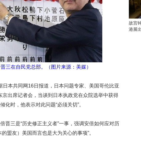
会
这
些
看
故宫
点
港展
别
错
过
研
安倍晋三在自民党总部。（图片来源：美媒）
究
你
喜
 据日本共同网16日报道，日本问题专家、美国哥伦比亚
欢
的
在东京出席记者会，当谈到日本执政党在众院选举中获得
音
倾化时，他表示对此问题“必须关切”。
乐
类
型
倍晋三是“历史修正主义者”一事，强调安倍如何应对历
可
本的盟友）美国而言也是大为关心的事项”。
以
反