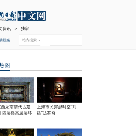
文资讯
>
独家
动新媒
站内搜索
热图
江西龙南清代古建
上海市民穿越时空“对
围 四层楼高层层环
话”达芬奇