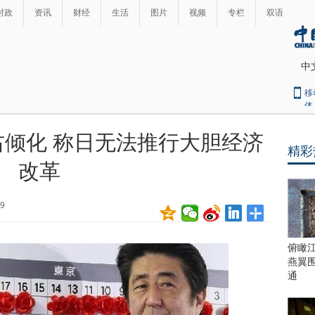
时政
资讯
财经
生活
图片
视频
专栏
双语
中
移
体
倾化 称日无法推行大胆经济
精彩
最
改革
热
新
世
界
闻
19
瞩
目
上
俯瞰
合
燕翼
青
通
岛
峰