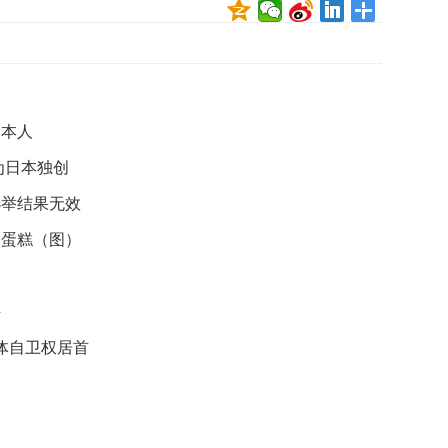
贡
献
获
赞
英
日本人
国
女
为日本独创
子
的
选举结果无效
抗
怖蛋糕（图）
癌
奇
迹
曾
持
为
自
集体自卫权居首
己
准
备
葬