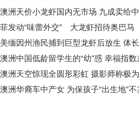
澳洲天价小龙虾国内无市场 九成卖给
菲发动“味蕾外交” 大龙虾招待奥巴马
美缅因州渔民捕到巨型龙虾后放生 体长
澳洲中国低龄留学生的“幼”惑 幸福指
澳洲天空惊现全圆形彩虹 摄影师称极
澳洲华裔车中产女 为保孩子“出生地”不卖