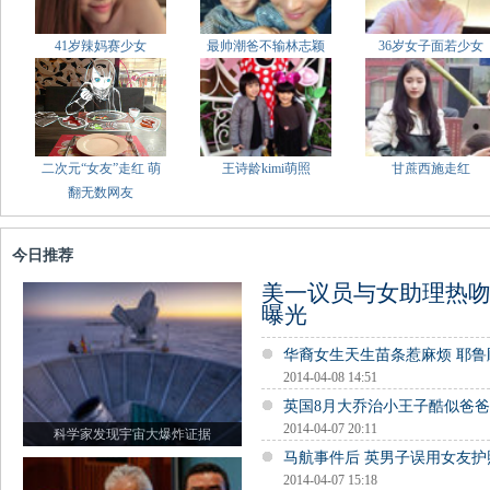
41岁辣妈赛少女
最帅潮爸不输林志颖
36岁女子面若少女
二次元“女友”走红 萌
王诗龄kimi萌照
甘蔗西施走红
翻无数网友
今日推荐
美一议员与女助理热吻
曝光
华裔女生天生苗条惹麻烦 耶
2014-04-08 14:51
英国8月大乔治小王子酷似爸
2014-04-07 20:11
科学家发现宇宙大爆炸证据
马航事件后 英男子误用女友
2014-04-07 15:18