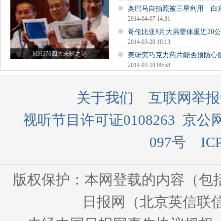
奥巴马自拍照被三星利用 白
2014-04-07 14:31
哥伦比亚8月大男婴体重近20公
2014-03-20 10:13
MH370四大未解之谜
美研究巧克力药片能否预防心
2014-03-19 09:58
关于我们
互联网举报
视听节目许可证0108263
京公网
097号
IC
版权保护：本网登载的内容（包
日报网（北京英信联信