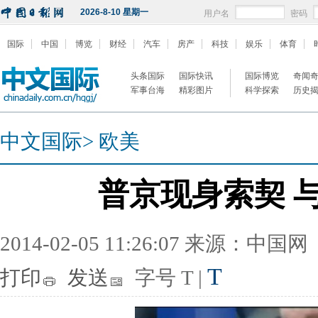
2026-8-10 星期一
用户名
密码
国际
中国
博览
财经
汽车
房产
科技
娱乐
体育
头条国际
国际快讯
国际博览
奇闻
军事台海
精彩图片
科学探索
历史
中文国际
>
欧美
普京现身索契 
2014-02-05 11:26:07 来源：中国网
T
打印
发送
字号
T
|