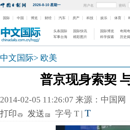
2026-8-10 星期一
用户名
密码
国际
中国
博览
财经
汽车
房产
科技
娱乐
体育
头条国际
国际快讯
国际博览
奇闻
军事台海
精彩图片
科学探索
历史
中文国际
>
欧美
普京现身索契 
2014-02-05 11:26:07 来源：中国网
T
打印
发送
字号
T
|