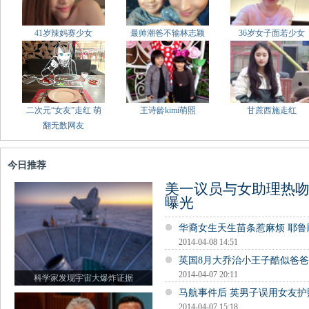
41岁辣妈赛少女
最帅潮爸不输林志颖
36岁女子面若少女
二次元“女友”走红 萌
王诗龄kimi萌照
甘蔗西施走红
翻无数网友
今日推荐
美一议员与女助理热吻
曝光
华裔女生天生苗条惹麻烦 耶
2014-04-08 14:51
英国8月大乔治小王子酷似爸
2014-04-07 20:11
科学家发现宇宙大爆炸证据
马航事件后 英男子误用女友
2014-04-07 15:18