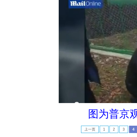
图为普京观
上一页
1
2
3
4