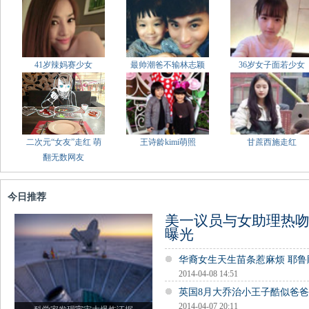
41岁辣妈赛少女
最帅潮爸不输林志颖
36岁女子面若少女
二次元“女友”走红 萌
王诗龄kimi萌照
甘蔗西施走红
翻无数网友
今日推荐
美一议员与女助理热吻
曝光
华裔女生天生苗条惹麻烦 耶
2014-04-08 14:51
英国8月大乔治小王子酷似爸
2014-04-07 20:11