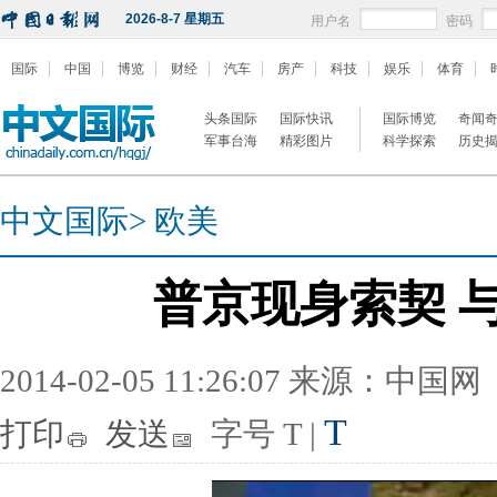
2026-8-7 星期五
用户名
密码
国际
中国
博览
财经
汽车
房产
科技
娱乐
体育
头条国际
国际快讯
国际博览
奇闻
军事台海
精彩图片
科学探索
历史
中文国际
>
欧美
普京现身索契 
2014-02-05 11:26:07 来源：中国网
T
打印
发送
字号
T
|