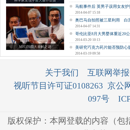
科学家发现宇宙大爆炸证据
马航事件后 英男子误用女友
2014-04-07 15:18
奥巴马自拍照被三星利用 白
2014-04-07 14:31
哥伦比亚8月大男婴体重近20公
2014-03-20 10:13
MH370四大未解之谜
美研究巧克力药片能否预防心
2014-03-19 09:58
关于我们
互联网举报
视听节目许可证0108263
京公网
097号
IC
版权保护：本网登载的内容（包