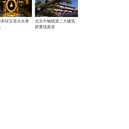
钟表珍宝首次在香
北京中轴线第二大建筑
出
群重现真容
！
：