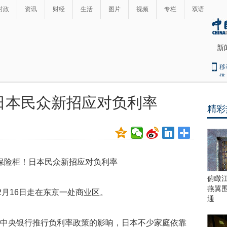
时政
资讯
财经
生活
图片
视频
专栏
双语
新
移
体
日本民众新招应对负利率
精彩
最
热
新
世
界
闻
瞩
目
上
俯瞰
合
燕翼
2月16日走在东京一处商业区。
青
通
岛
峰
本中央银行推行负利率政策的影响，日本不少家庭依靠