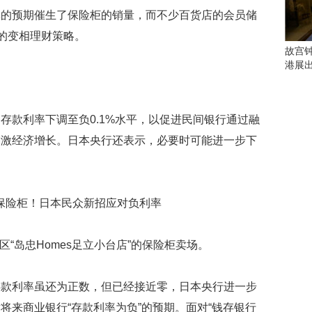
会
率的预期催生了保险柜的销量，而不少百货店的会员储
这
些
妇的变相理财策略。
看
故宫
点
港展
别
错
过
款利率下调至负0.1%水平，以促进民间银行通过融
研
刺激经济增长。日本央行还表示，必要时可能进一步下
究
你
喜
欢
的
音
乐
区“岛忠Homes足立小台店”的保险柜卖场。
类
型
可
利率虽还为正数，但已经接近零，日本央行进一步
以
将来商业银行“存款利率为负”的预期。面对“钱存银行
反