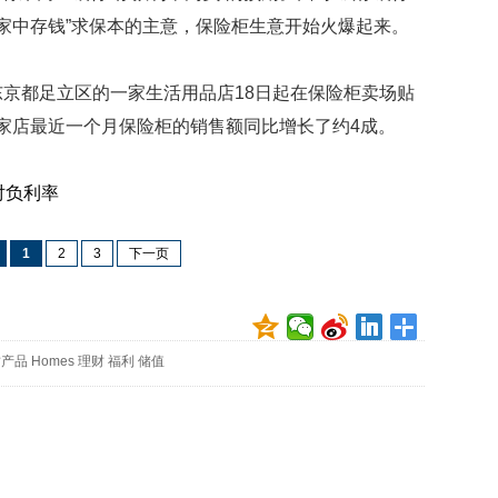
映
“家中存钱”求保本的主意，保险柜生意开始火爆起来。
你
的
性
京都足立区的一家生活用品店18日起在保险柜卖场贴
格
这家店最近一个月保险柜的销售额同比增长了约4成。
和
智
商
对负利率
联
合
1
2
3
下一页
国
维
和
70
财产品
Homes
理财
福利
储值
周
年
中
国
维
和