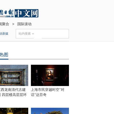
闻聚合
>
国际滚动
动新媒
站内搜索
热图
江西龙南清代古建
上海市民穿越时空“对
围 四层楼高层层环
话”达芬奇