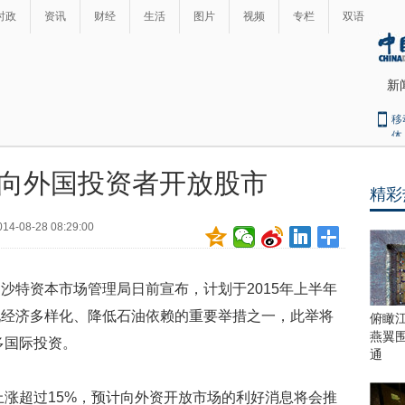
时政
资讯
财经
生活
图片
视频
专栏
双语
新
移
体
向外国投资者开放股市
精彩
最
热
014-08-28 08:29:00
新
世
界
闻
瞩
沙特资本市场管理局日前宣布，计划于2015年上半年
目
上
现经济多样化、降低石油依赖的重要举措之一，此举将
俯瞰
合
燕翼
多国际投资。
青
通
岛
峰
上涨超过15%，预计向外资开放市场的利好消息将会推