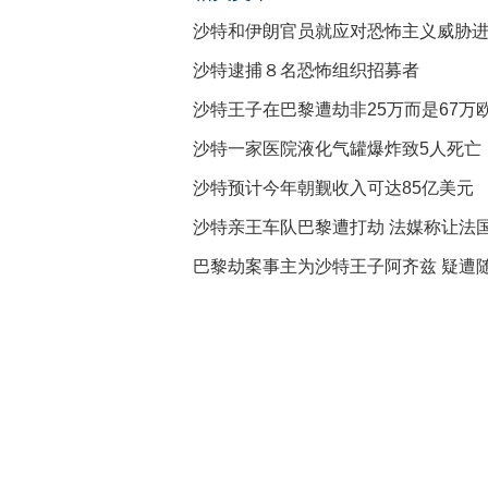
沙特和伊朗官员就应对恐怖主义威胁
沙特逮捕８名恐怖组织招募者
沙特王子在巴黎遭劫非25万而是67万
沙特一家医院液化气罐爆炸致5人死亡
沙特预计今年朝觐收入可达85亿美元
沙特亲王车队巴黎遭打劫 法媒称让法
巴黎劫案事主为沙特王子阿齐兹 疑遭