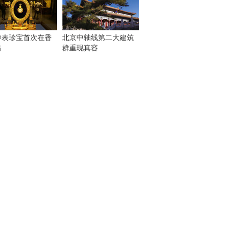
钟表珍宝首次在香
北京中轴线第二大建筑
出
群重现真容
！
：