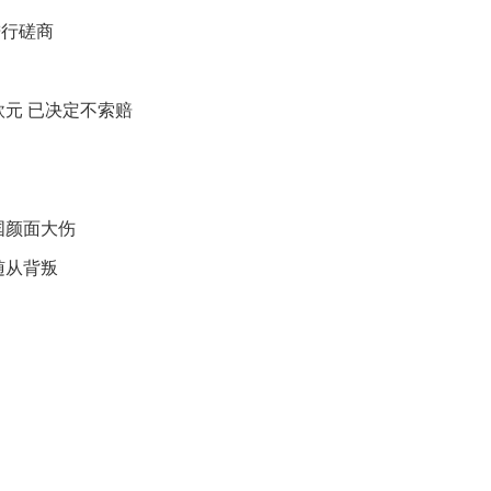
映
进行磋商
你
的
性
欧元 已决定不索赔
格
和
智
商
联
国颜面大伤
合
随从背叛
国
维
和
70
周
年
中
国
维
和