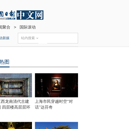
闻聚合
>
国际滚动
动新媒
站内搜索
热图
江西龙南清代古建
上海市民穿越时空“对
围 四层楼高层层环
话”达芬奇