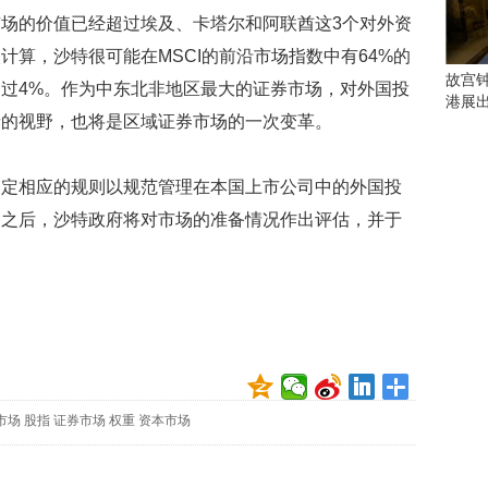
会
场的价值已经超过埃及、卡塔尔和阿联酋这3个对外资
这
些
计算，沙特很可能在MSCI的前沿市场指数中有64%的
看
故宫
过4%。作为中东北非地区最大的证券市场，对外国投
点
港展
别
者的视野，也将是区域证券市场的一次变革。
错
过
制定相应的规则以规范管理在本国上市公司中的外国投
研
通之后，沙特政府将对市场的准备情况作出评估，并于
究
你
喜
欢
的
音
乐
类
型
市场
股指
证券市场
权重
资本市场
可
以
反