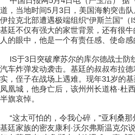
中国日报网5月4日电（严玉洁） 据
道，当地时间5月3日，美国海豹突击队
伊拉克北部遭遇极端组织“伊斯兰国”（
基廷不仅有强大的家世背景，还有很牛
人的眼中，他是一个有责任感、使命感
IS于3日突破摩苏尔的库尔德战士防
汽车炸弹发动袭击。基廷的叔叔布拉德
实，侄子在战场上遇难。现年31岁的
凤凰城，他身亡后，该州州长道格·杜西
半旗哀悼。
“这太可怕的，令我心碎，”亚利桑
基廷家族的密友康利·沃尔弗斯温克尔