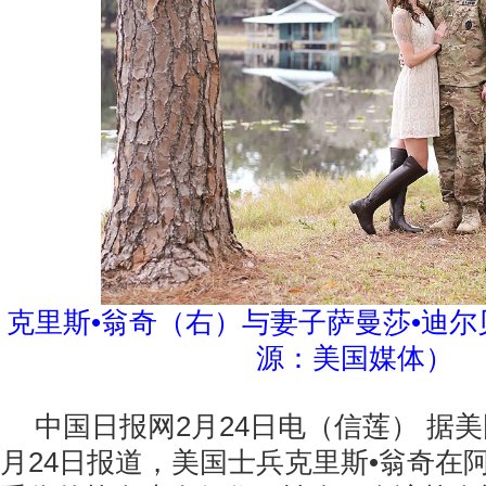
克里斯•翁奇（右）与妻子萨曼莎•迪
源：美国媒体）
中国日报网2月24日电（信莲） 据
月24日报道，美国士兵克里斯•翁奇在