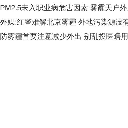
PM2.5未入职业病危害因素 雾霾天户
外媒:红警难解北京雾霾 外地污染源没
防雾霾首要注意减少外出 别乱投医瞎