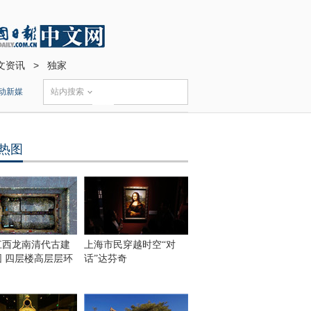
文资讯
>
独家
动新媒
站内搜索
热图
江西龙南清代古建
上海市民穿越时空“对
围 四层楼高层层环
话”达芬奇