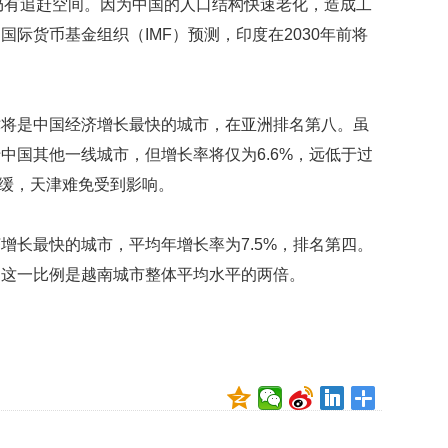
仍有追赶空间。因为中国的人口结构快速老化，造成工
映
际货币基金组织（IMF）预测，印度在2030年前将
你
的
性
格
和
津将是中国经济增长最快的城市，在亚洲排名第八。虽
智
中国其他一线城市，但增长率将仅为6.6%，远低于过
商
减缓，天津难免受到影响。
联
合
增长最快的城市，平均年增长率为7.5%，排名第四。
国
维
，这一比例是越南城市整体平均水平的两倍。
和
70
周
年
中
国
维
和