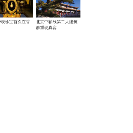
钟表珍宝首次在香
北京中轴线第二大建筑
出
群重现真容
！
：