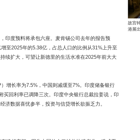
会
这
些
看
故宫
点
港展
别
中，印度预料将承包六座。麦肯锡公司去年的报告预
错
过
亿增至2025年的5.38亿，占总人口的比例从31%上升至
持续扩大，可望让新德里的生活水准在2025年前大大
研
究
你
喜
）增长率为7.5%，中国则减缓至7%。印度储备银行
欢
的
来附买回利率已调降三次。印度中央银行总裁拉姜说，印
音
、经济数据喜忧参半，投资与信贷增长欲振乏力。
乐
类
型
可
以
反