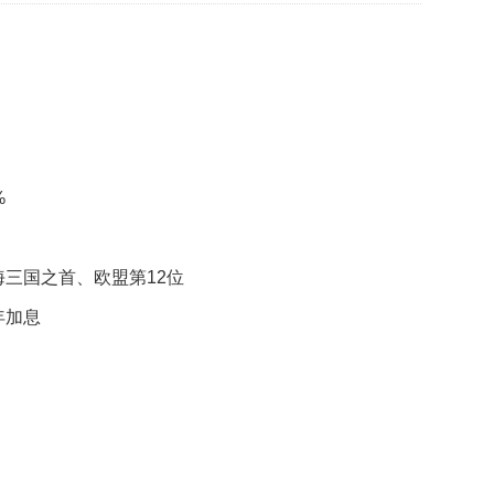
贡
献
获
赞
英
国
女
子
%
的
抗
癌
海三国之首、欧盟第12位
奇
迹
年加息
曾
为
自
己
准
备
葬