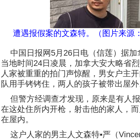
遭遇报假案的文森特。（图片来源
中国日报网5月26日电（信莲）据
当地时间24日凌晨，加拿大安大略省
人家被重重的拍门声惊醒，男女户主开
队用手铐铐住，两人的孩子被带出屋外
但警方经调查才发现，原来是有人
在这处住所内开枪，射击他的家人，而
在屋内。
这户人家的男主人文森特▪严（Vincen