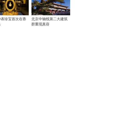
钟表珍宝首次在香
北京中轴线第二大建筑
出
群重现真容
！
：