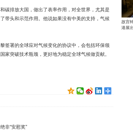
会
这
体和碳排放大国，做出了表率作用，对全世界，尤其是
些
到了带头和示范作用。他说如果没有中美的支持，气候
看
故宫
点
港展
别
错
过
巴黎签署的全球应对气候变化的协议中，会包括环保领
中国家突破技术瓶颈，更好地为稳定全球气候做贡献。
研
究
你
喜
欢
的
音
乐
类
型
可
以
绝非“安慰奖”
反