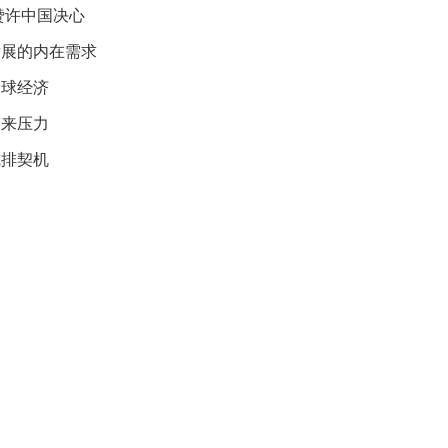
赞许中国决心
映
你
发展的内在需求
的
性
全球经济
格
带来压力
和
智
减排契机
商
联
合
国
维
和
70
周
年
中
国
维
和