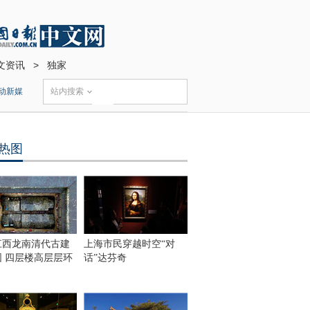
文资讯
>
独家
动新媒
站内搜索
热图
江西龙南清代古建
上海市民穿越时空“对
围 四层楼高层层环
话”达芬奇