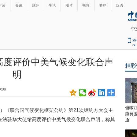
时政
资讯
财经
生活
图片
视频
专栏
双语
中
移
体
高度评价中美气候变化联合声
精彩
最
明
热
新
世
界
闻
9:09
瞩
目
上
俯瞰
炜）《联合国气候变化框架公约》第21次缔约方大会主
合
燕翼
青
午在法驻华大使馆高度评价中美气候变化联合声明，称其
通
岛
峰