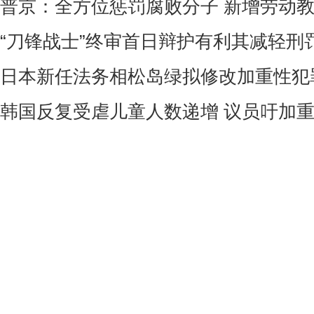
普京：全方位惩罚腐败分子 新增劳动
“刀锋战士”终审首日辩护有利其减轻刑
日本新任法务相松岛绿拟修改加重性犯
韩国反复受虐儿童人数递增 议员吁加