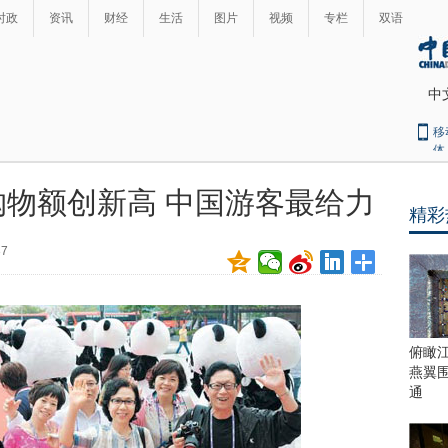
时政
资讯
财经
生活
图片
视频
专栏
双语
中
移
体
物额创新高 中国游客最给力
精彩
最
热
37
新
世
界
闻
瞩
目
上
俯瞰
合
燕翼
青
通
岛
峰