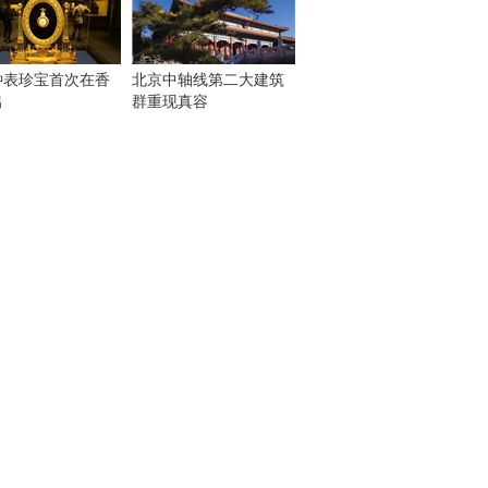
钟表珍宝首次在香
北京中轴线第二大建筑
出
群重现真容
！
：