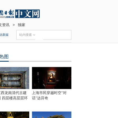
文资讯
>
独家
动新媒
站内搜索
热图
江西龙南清代古建
上海市民穿越时空“对
围 四层楼高层层环
话”达芬奇