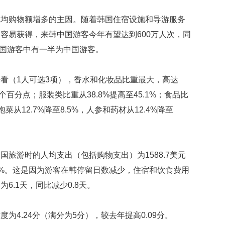
映
人均购物额增多的主因。随着韩国住宿设施和导游服务
你
的
容易获得，来韩中国游客今年有望达到600万人次，同
性
外国游客中有一半为中国游客。
格
和
智
看（1人可选3项），香水和化妆品比重最大，高达
商
3个百分点；服装类比重从38.8%提高至45.1%；食品比
联
泡菜从12.7%降至8.5%，人参和药材从12.4%降至
合
。
国
维
和
旅游时的人均支出（包括购物支出）为1588.7美元
70
周
.8%。这是因为游客在韩停留日数减少，住宿和饮食费用
年
6.1天，同比减少0.8天。
中
国
维
为4.24分（满分为5分），较去年提高0.09分。
和