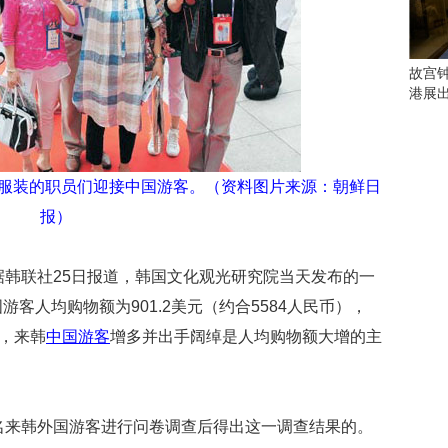
会
这
些
看
故宫
点
港展
别
错
过
”服装的职员们迎接中国游客。（资料图片来源：朝鲜日
研
究
报）
你
喜
）据韩联社25日报道，韩国文化观光研究院当天发布的一
欢
的
客人均购物额为901.2美元（约合5584人民币），
音
称，来韩
中国游客
增多并出手阔绰是人均购物额大增的主
乐
类
型
可
以
2名来韩外国游客进行问卷调查后得出这一调查结果的。
反