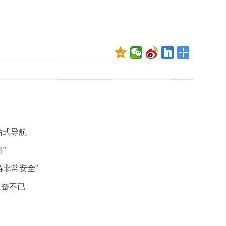
贡
献
获
赞
英
国
女
子
的
抗
癌
奇
站式导航
迹
”
曾
为
非常安全”
自
己
兴奋不已
准
备
葬