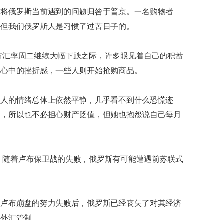
映
有将俄罗斯当前遇到的问题归咎于普京。一名购物者
你
，但我们俄罗斯人是习惯了过苦日子的。
的
性
格
卢布汇率周二继续大幅下跌之际，许多眼见着自己的积蓄
和
泄心中的挫折感，一些人则开始抢购商品。
智
商
斯人的情绪总体上依然平静，几乎看不到什么恐慌迹
联
合
款，所以也不必担心财产贬值，但她也抱怨说自己每月
国
。
维
和
70
说，随着卢布保卫战的失败，俄罗斯有可能遭遇前苏联式
周
年
中
国
止卢布崩盘的努力失败后，俄罗斯已经丧失了对其经济
维
和
的外汇管制。