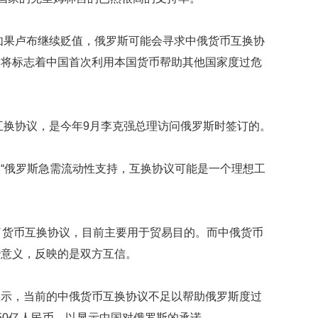
礼
因
不
，如果卢布继续贬值，俄罗斯可能会寻求中俄货币互换协
舍
女
这将标志着中国首次利用本国货币帮助其他国家度过危
儿
才
积
极
币互换协议，是今年9月李克强总理访问俄罗斯时签订的。
治
疗
“俄罗斯急需流动性支持，互换协议可能是一个理想工
报
告
显
示
了货币互换协议，目前主要用于贸易目的。而中俄货币
20
年
治意义，反映的是双方互信。
我
国
表示，当前的中俄货币互换协议不足以帮助俄罗斯度过
专
利
50亿人民币，以显示中国对俄罗斯的承诺。