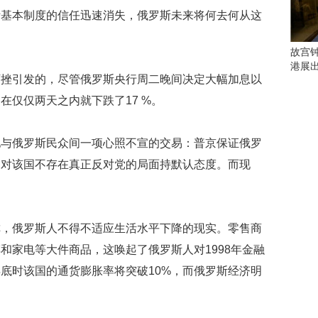
会
斯基本制度的信任迅速消失，俄罗斯未来将何去何从这
这
些
看
故宫
点
港展
别
下挫引发的，尽管俄罗斯央行周二晚间决定大幅加息以
错
在仅仅两天之内就下跌了17 %。
过
研
他与俄罗斯民众间一项心照不宣的交易：普京保证俄罗
究
则对该国不存在真正反对党的局面持默认态度。而现
你
喜
欢
的
音
称，俄罗斯人不得不适应生活水平下降的现实。零售商
乐
和家电等大件商品，这唤起了俄罗斯人对1998年金融
类
底时该国的通货膨胀率将突破10%，而俄罗斯经济明
型
可
以
反