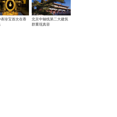
钟表珍宝首次在香
北京中轴线第二大建筑
出
群重现真容
！
：