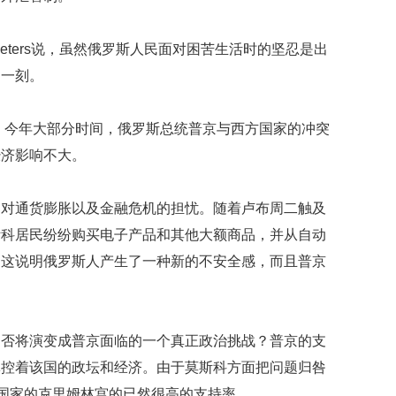
贡
献
获
hony Peters说，虽然俄罗斯人民面对困苦生活时的坚忍是出
赞
那一刻。
英
国
称，今年大部分时间，俄罗斯总统普京与西方国家的冲突
女
经济影响不大。
子
的
抗
了对通货膨胀以及金融危机的担忧。随着卢布周二触及
癌
奇
斯科居民纷纷购买电子产品和其他大额商品，并从自动
迹
，这说明俄罗斯人产生了一种新的不安全感，而且普京
曾
为
自
己
是否将演变成普京面临的一个真正政治挑战？普京的支
准
备
掌控着该国的政坛和经济。由于莫斯科方面把问题归咎
葬
方国家的克里姆林宫的已然很高的支持率。