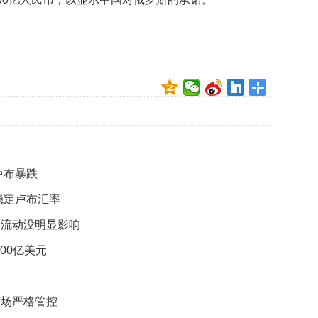
数
量
稳
定
专
利
水
平
不
断
提
升
卢布暴跌
稳定卢布汇率
法
国
金流动没明显影响
研
究
00亿美元
圈
养
海
市场严格管控
豚