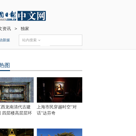
文资讯
>
独家
动新媒
站内搜索
热图
江西龙南清代古建
上海市民穿越时空“对
围 四层楼高层层环
话”达芬奇