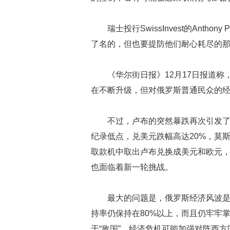
瑞士投行SwissInvest的Ant
了名的，但也要提防他们耐心耗尽的
《华尔街日报》12月17日报道
在不断升级，但对俄罗斯普通民众的
不过，卢布的突然暴跌再次引发
纪录低点，兑美元跌幅高达20%，莫
取款机中取出卢布兑换成美元和欧元
也面临着新一轮挑战。
最大的问题是，俄罗斯经济风波
持率仍保持在80%以上，而且仍牢牢
于“敌国”，经济危机可能加强对阵西