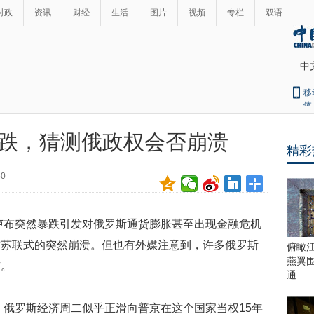
时政
资讯
财经
生活
图片
视频
专栏
双语
中
移
体
跌，猜测俄政权会否崩溃
精彩
最
热
50
新
世
界
闻
瞩
）卢布突然暴跌引发对俄罗斯通货膨胀甚至出现金融危机
目
上
前苏联式的突然崩溃。但也有外媒注意到，许多俄罗斯
俯瞰
合
燕翼
京。
青
通
岛
峰
说，俄罗斯经济周二似乎正滑向普京在这个国家当权15年