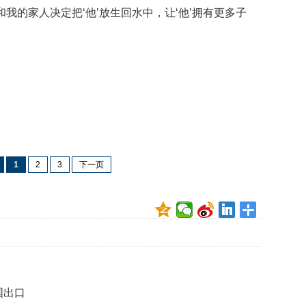
礼
和我的家人决定把‘他’放生回水中，让‘他’拥有更多子
因
不
舍
女
儿
才
积
极
治
疗
1
2
3
下一页
报
告
显
示
20
年
我
国
专
国出口
利