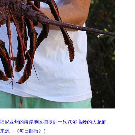
映
你
的
性
格
和
智
商
联
合
国
维
和
70
周
年
中
国
福尼亚州的海岸地区捕捉到一只70岁高龄的大龙虾。
维
来源：《每日邮报》）
和