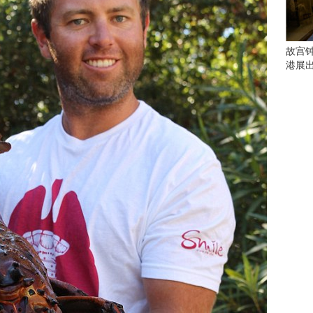
会
这
些
看
故宫
点
港展
别
错
过
研
究
你
喜
欢
的
音
乐
类
型
可
以
反