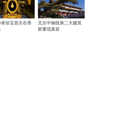
钟表珍宝首次在香
北京中轴线第二大建筑
出
群重现真容
！
：