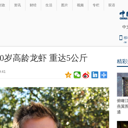
时政
资讯
财经
生活
图片
视频
专栏
双语
中
移
体
0岁高龄龙虾 重达5公斤
精彩
最
热
9:41
新
世
界
闻
瞩
目
上
俯瞰
合
燕翼
青
通
岛
峰