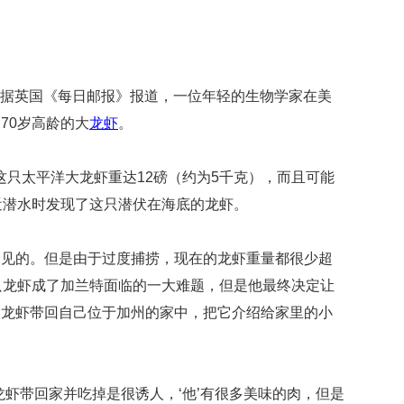
贡
献
获
赞
） 据英国《每日邮报》报道，一位年轻的生物学家在美
英
国
70岁高龄的大
龙虾
。
女
子
这只太平洋大龙虾重达12磅（约为5千克），而且可能
的
抗
近潜水时发现了这只潜伏在海底的龙虾。
癌
奇
迹
常见的。但是由于过度捕捞，现在的龙虾重量都很少超
曾
只龙虾成了加兰特面临的一大难题，但是他最终决定让
为
自
大龙虾带回自己位于加州的家中，把它介绍给家里的小
己
准
备
葬
龙虾带回家并吃掉是很诱人，‘他’有很多美味的肉，但是