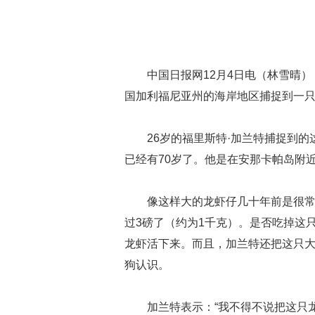
中国日报网12月4日电（林雪晴
国加利福尼亚州的海岸地区捕捉到一只
26岁的福里斯特·加兰特捕捉到的
已经有70岁了。他是在安那卡帕岛附
像这样大的龙虾仔几十年前是很
过3磅了（约为1千克）。是否吃掉这
龙虾活下来。而且，加兰特还把这只
狗认识。
加兰特表示：“我不得不说把这只