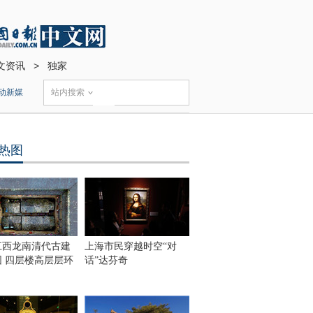
文资讯
>
独家
动新媒
站内搜索
热图
江西龙南清代古建
上海市民穿越时空“对
围 四层楼高层层环
话”达芬奇