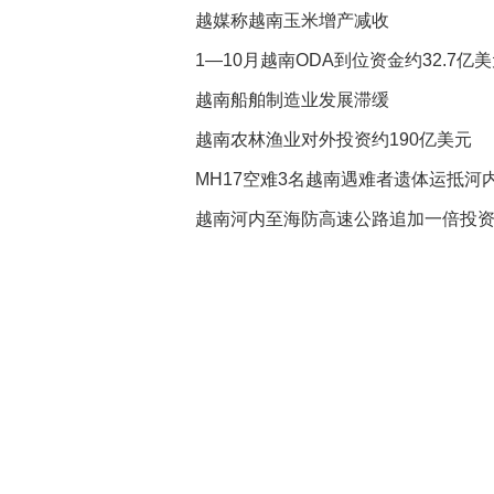
越媒称越南玉米增产减收
1—10月越南ODA到位资金约32.7亿
越南船舶制造业发展滞缓
越南农林渔业对外投资约190亿美元
MH17空难3名越南遇难者遗体运抵河
越南河内至海防高速公路追加一倍投