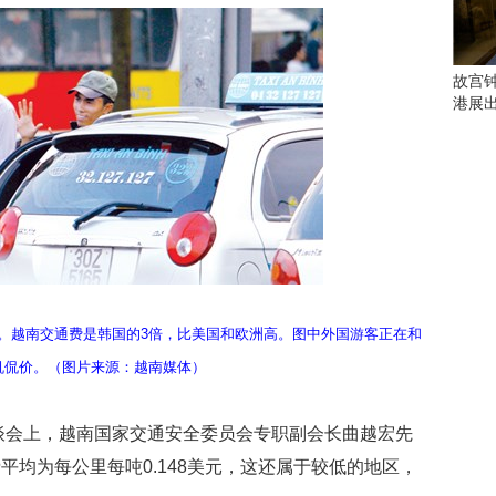
会
这
些
看
故宫
点
港展
别
错
过
研
究
你
喜
欢
的
8%。越南交通费是韩国的3倍，比美国和欧洲高。图中外国游客正在和
音
机侃价。（图片来源：越南媒体）
乐
类
型
座谈会上，越南国家交通安全委员会专职副会长曲越宏先
可
平均为每公里每吨0.148美元，这还属于较低的地区，
以
反