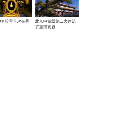
钟表珍宝首次在香
北京中轴线第二大建筑
出
群重现真容
！
：