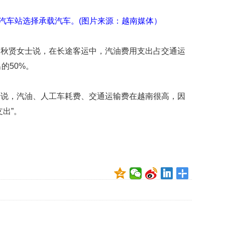
贡
献
汽车站选择承载汽车。(图片来源：越南媒体）
获
赞
氏秋贤女士说，在长途客运中，汽油费用支出占交通运
英
的50%。
国
女
子
清说，汽油、人工车耗费、交通运输费在越南很高，因
的
抗
出”。
癌
奇
迹
曾
为
自
己
准
备
葬