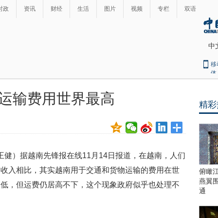
时政
资讯
财经
生活
图片
视频
专栏
双语
中
移
体
运输费用世界最高
精彩
最
热
新
世
界
闻
瞩
 王健）据越南先锋报在线11月14日报道，在越南，人们
目
上
均收入相比，其实越南用于交通和货物运输的费用在世
俯瞰
合
燕翼
降低，但运费仍居高不下，这个现象政府似乎也处理不
青
通
岛
峰