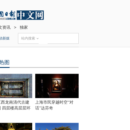
文资讯
>
独家
动新媒
站内搜索
热图
江西龙南清代古建
上海市民穿越时空“对
围 四层楼高层层环
话”达芬奇