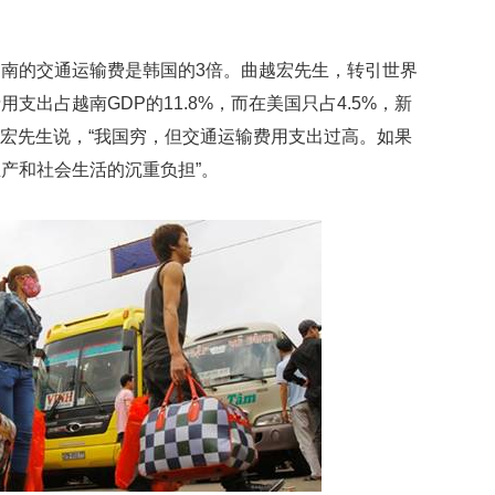
映
你
的
南的交通运输费是韩国的3倍。曲越宏先生，转引世界
性
支出占越南GDP的11.8%，而在美国只占4.5%，新
格
。曲越宏先生说，“我国穷，但交通运输费用支出过高。如果
和
智
产和社会生活的沉重负担”。
商
联
合
国
维
和
70
周
年
中
国
维
和