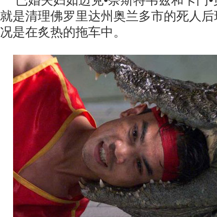
已婚夫妇如迈克•奈斯特韦兹和卡门
就是清理佛罗里达州奥兰多市的死人后
况是在炙热的拖车中。