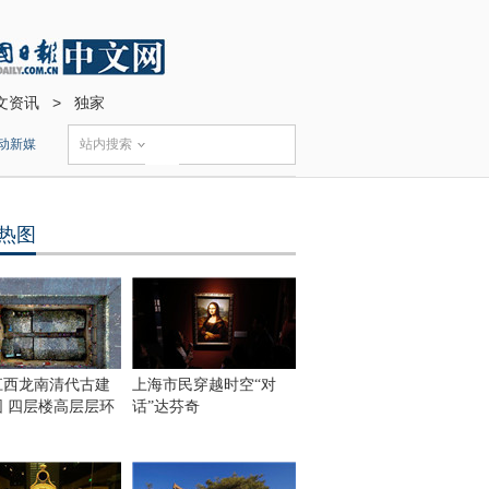
文资讯
>
独家
动新媒
站内搜索
热图
江西龙南清代古建
上海市民穿越时空“对
围 四层楼高层层环
话”达芬奇