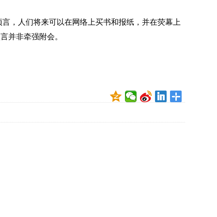
贡
献
年预言，人们将来可以在网络上买书和报纸，并在荧幕上
获
赞
预言并非牵强附会。
英
国
女
子
的
抗
癌
奇
迹
曾
为
自
己
准
备
葬