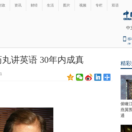
时政
资讯
财经
生活
图片
视频
专栏
双语
中
移
体
丸讲英语 30年内成真
精彩
最
热
01
新
世
界
闻
瞩
目
上
俯瞰
合
燕翼
青
通
岛
峰