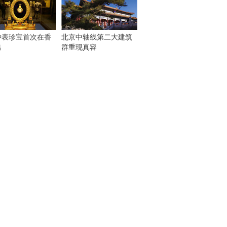
钟表珍宝首次在香
北京中轴线第二大建筑
出
群重现真容
！
：