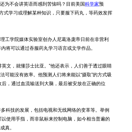
 你还为不会讲英语而感到苦恼吗？目前美国
科学家
预
映
你
”的方式学习或理解某种知识，只要服下药丸，等药效发挥
的
性
格
和
省理工学院媒体实验室创办人尼葛洛庞帝日前在非营利
智
0年内将可以通过吞服药丸学习语言或文学作品。
商
联
讲英文，就懂莎士比亚。”他还表示，人们善于透过眼睛
合
国
法可能没有效率。他预测人们将来能以“摄取”的方式吸
维
收后，通过血流输送到大脑，最后被安放在正确的位
和
70
周
年
中
许多科技的发展，包括电视和无线网络的变革等。举例
国
日可以使用手指，而非鼠标来控制电脑，如今相当普遍的
维
言成真。
和