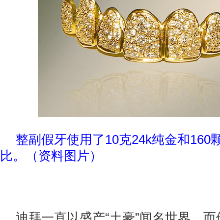
整副假牙使用了10克24k纯金和16
比。（资料图片）
迪拜一直以盛产“土豪”闻名世界，而