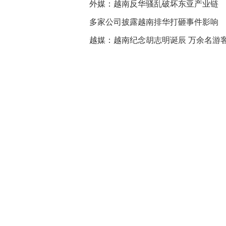
外媒：越南反华骚乱破坏东亚产业链
多家公司披露越南排华打砸事件影响
越媒：越南纪念胡志明诞辰 万余名游