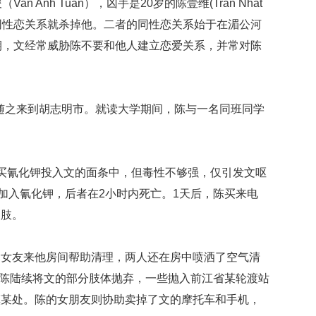
n Anh Tuan），凶手是20岁的陈壹维(Tran Nhat
映
束同性恋关系就杀掉他。二者的同性恋关系始于在湄公河
你
的
期，文经常威胁陈不要和他人建立恋爱关系，并常对陈
性
格
和
智
文也随之来到胡志明市。就读大学期间，陈与一名同班同学
商
联
合
买氰化钾投入文的面条中，但毒性不够强，仅引发文呕
国
维
中加入氰化钾，后者在2小时内死亡。1天后，陈买来电
和
四肢。
70
周
年
，女友来他房间帮助清理，两人还在房中喷洒了空气清
中
国
日，陈陆续将文的部分肢体抛弃，一些抛入前江省某轮渡站
维
镇某处。陈的女朋友则协助卖掉了文的摩托车和手机，
和