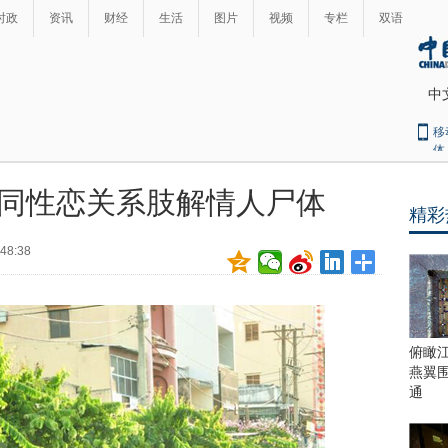
时政
资讯
财经
生活
图片
视频
专栏
双语
中
移
体
同性恋关系肢解情人尸体
精彩
最
热
:48:38
新
世
界
闻
瞩
目
上
俯瞰
合
燕翼
青
通
岛
峰