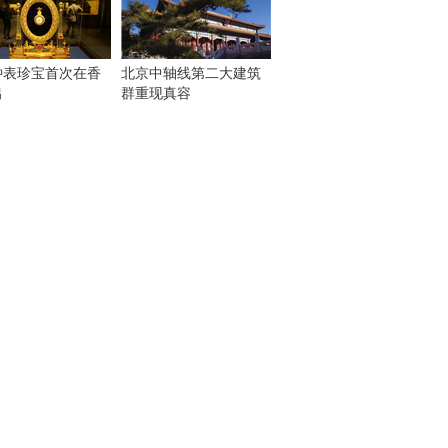
钟表珍宝首次在香
北京中轴线第二大建筑
出
群重现真容
！
：