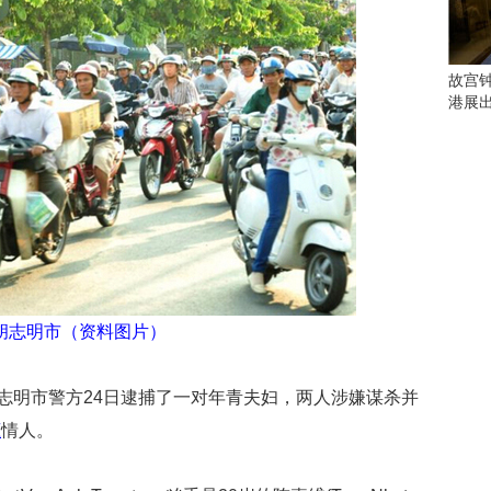
会
这
些
看
故宫
点
港展
别
错
过
研
究
你
喜
欢
的
胡志明市（资料图片）
音
乐
类
志明市警方24日逮捕了一对年青夫妇，两人涉嫌谋杀并
型
恋
情人。
可
以
反