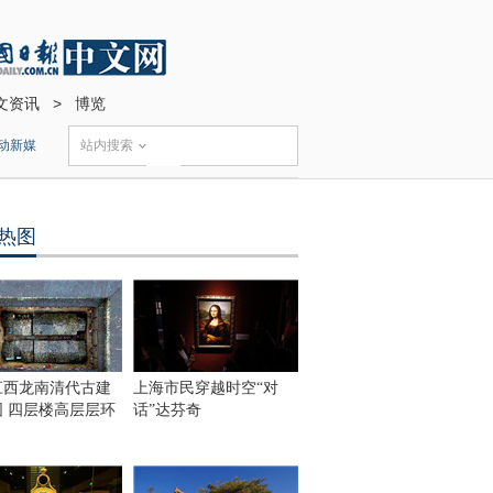
文资讯
>
博览
动新媒
站内搜索
热图
江西龙南清代古建
上海市民穿越时空“对
围 四层楼高层层环
话”达芬奇