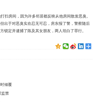
贡
献
获
他打扫房间，因为许多邻居都反映从他房间散发恶臭。
赞
。但出于对恶臭实在忍无可忍，房东报了警，警察随后
英
警方锁定并逮捕了陈及其女朋友，两人坦白了罪行。
国
女
子
的
抗
癌
奇
迹
曾
为
自
撞时倾覆
己
狱监禁
准
备
企
葬