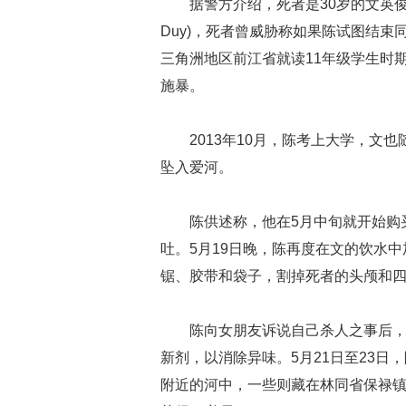
据警方介绍，死者是30岁的文英俊（Va
Duy)，死者曾威胁称如果陈试图结
三角洲地区前江省就读11年级学生时
施暴。
2013年10月，陈考上大学，
坠入爱河。
陈供述称，他在5月中旬就开始购
吐。5月19日晚，陈再度在文的饮水
锯、胶带和袋子，割掉死者的头颅和
陈向女朋友诉说自己杀人之事后
新剂，以消除异味。5月21日至23
附近的河中，一些则藏在林同省保禄