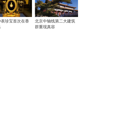
钟表珍宝首次在香
北京中轴线第二大建筑
出
群重现真容
！
：