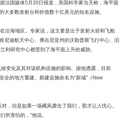
 据法国媒体5月20日报道，美国科学家当天称，海平面
映
）的大多数发射台和价值数十亿美元的知名设施。
你
的
性
个在沿海地区。专家说，这主要是出于发射火箭和飞船
格
和
的肯尼迪航天中心、弗吉尼亚州的沃勒普斯飞行中心、旧
智
的兰利研究中心都受到了海平面上升的威胁。
商
联
测气候变化及其对该机构设施的影响。据他透露，目前
合
安全的地方重建。新建设施命名为“新城”（New
国
维
和
70
周
应对，但是如果一场飓风袭击了我们，那才让人忧心。
年
们所害怕的，”他说。
中
国
维
和