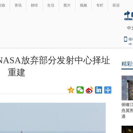
时政
资讯
财经
生活
图片
视频
专栏
双语
中
移
体
NASA放弃部分发射中心择址
精彩
最
重建
热
新
世
界
闻
瞩
目
上
俯瞰
合
燕翼
青
通
岛
峰