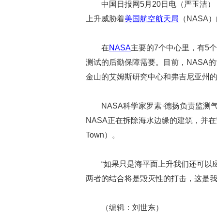
中国日报网5月20日电（严玉洁）
上升威胁着
美国航空航天局
（NASA
在
NASA
主要的7个中心里，有5
测试的后勤保障需要。目前，NASA
金山的艾姆斯研究中心和弗吉尼亚州
NASA科学家罗素·德扬负责监
NASA正在拆除海水边缘的建筑，并在
Town）。
“如果只是海平面上升我们还可以
两者的结合将是毁灭性的打击，这是我
（编辑：刘世东）