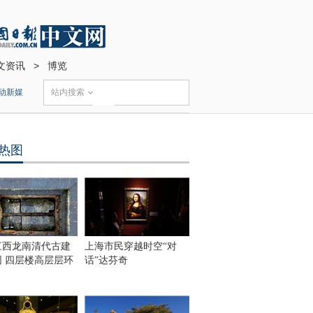
文资讯
>
博览
动新媒
站内搜索
热图
江西龙南清代古建
上海市民穿越时空“对
围 四层楼高层层环
话”达芬奇