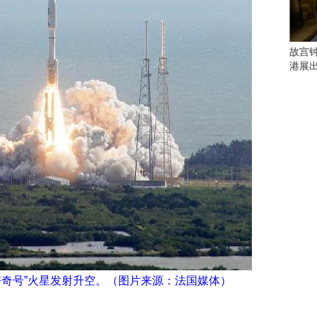
会
这
些
看
故宫
点
港展
别
错
过
研
究
你
喜
欢
的
音
乐
类
型
A的“好奇号”火星发射升空。（图片来源：法国媒体）
可
以
反