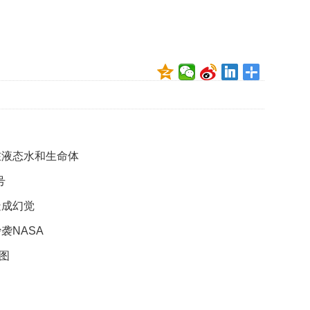
贡
献
获
赞
英
国
女
子
的
抗
在液态水和生命体
癌
奇
号
迹
造成幻觉
曾
为
袭NASA
自
己
图
准
备
葬