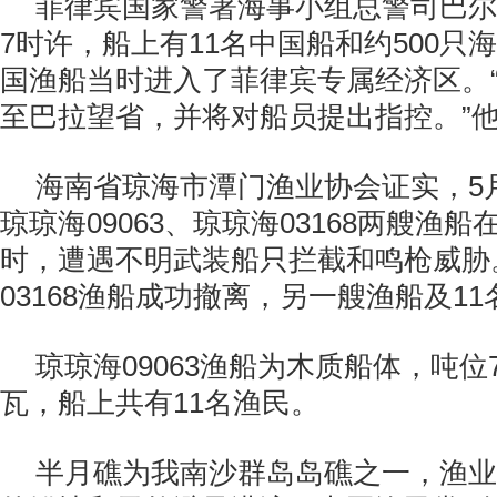
菲律宾国家警署海事小组总警司巴尔
7时许，船上有11名中国船和约500只
国渔船当时进入了菲律宾专属经济区。
至巴拉望省，并将对船员提出指控。”
海南省琼海市潭门渔业协会证实，5月
琼琼海09063、琼琼海03168两艘渔
时，遭遇不明武装船只拦截和鸣枪威胁
03168渔船成功撤离，另一艘渔船及1
琼琼海09063渔船为木质船体，吨位7
瓦，船上共有11名渔民。
半月礁为我南沙群岛岛礁之一，渔业