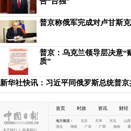
告“台独”
普京称俄军完成对卢甘斯克
普京：乌克兰领导层决意“
质”
新华社快讯：习近平同俄罗斯总统普京
首页
时政
资讯
财经
地方频道：
北京
天津
河北
山西
湖北
湖南
广东
广西
海南
重
关于我们
|
联系我们