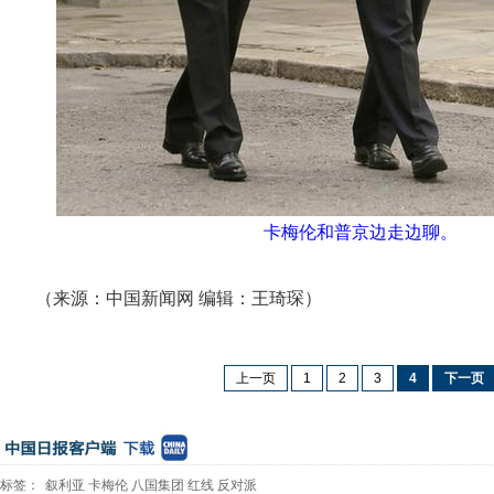
卡梅伦和普京边走边聊。
（来源：中国新闻网 编辑：王琦琛）
上一页
1
2
3
4
下一页
标签：
叙利亚
卡梅伦
八国集团
红线
反对派