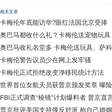
相关文章
卡梅伦年底能访华?眼红法国北京受捧
奥巴马都收什么礼？卡梅伦送宠物玩具
奥巴马收礼名堂多 卡梅伦送玩具、萨
卡梅伦警告议员少在网上发牢骚
卡梅伦正式拒绝改变净移民统计方法
世界首位女航天员获普京颁发奖章 曝
FBI正式调查“棱镜”计划爆料者 普京
普京批评美国支持俄反对派 称自己婚