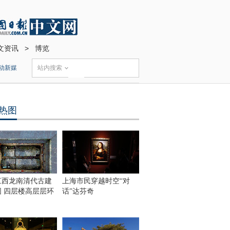
文资讯
>
博览
动新媒
站内搜索
热图
江西龙南清代古建
上海市民穿越时空“对
围 四层楼高层层环
话”达芬奇