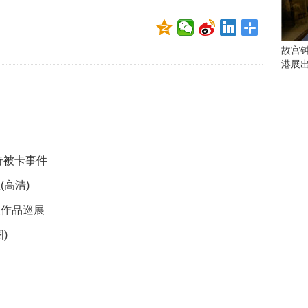
会
这
些
看
故宫
点
港展
别
错
过
研
究
奇被卡事件
你
喜
(高清)
欢
的
奖作品巡展
音
乐
)
类
型
可
以
反