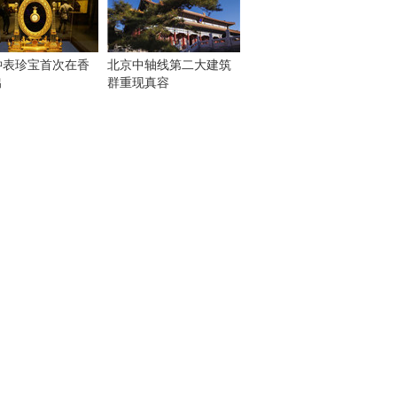
钟表珍宝首次在香
北京中轴线第二大建筑
出
群重现真容
！
：