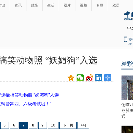
时政
资讯
财经
生活
图片
视频
专栏
双语
中
移
体
搞笑动物照 “妖媚狗”入选
精彩
最
热
新
世
界
闻
瞩
目
上
过钢管舞四、六级考试啦！”
俯瞰
合
燕翼
青
通
岛
5
6
7
8
9
10
下一页
>>|
峰