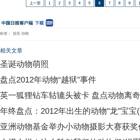
上一页
1
2
3
4
5
6
7
8
9
标签：
搞笑
动物
相关文章
圣诞动物萌照
盘点2012年动物“越狱”事件
英一狐狸钻车轱辘头被卡 盘点动物离
年终盘点：2012年出生的动物"龙"宝宝(
亚洲动物基金举办小动物摄影大赛获奖