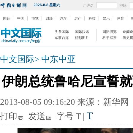
2026-8-8 星期六
用户名
密码
国际
中国
博览
财经
汽车
房产
科技
娱乐
体育
头条国际
国际快讯
国际博览
奇闻
军事台海
精彩图片
科学探索
历史
中文国际
>
中东中亚
伊朗总统鲁哈尼宣誓就
2013-08-05 09:16:20 来源：新华网
T
打印
发送
字号
T
|