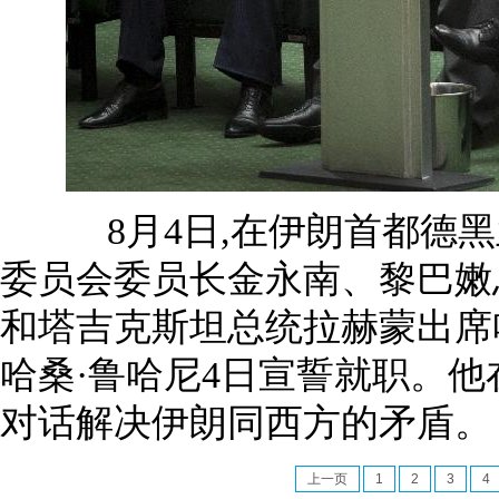
8月4日,在伊朗首都德黑兰
委员会委员长金永南、黎巴嫩
和塔吉克斯坦总统拉赫蒙出席
哈桑·鲁哈尼4日宣誓就职。他
对话解决伊朗同西方的矛盾。
上一页
1
2
3
4