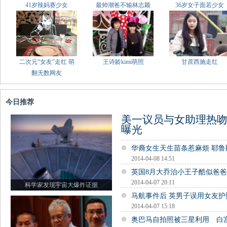
41岁辣妈赛少女
最帅潮爸不输林志颖
36岁女子面若少女
二次元“女友”走红 萌
王诗龄kimi萌照
甘蔗西施走红
翻无数网友
今日推荐
美一议员与女助理热吻
曝光
华裔女生天生苗条惹麻烦 耶
2014-04-08 14:51
英国8月大乔治小王子酷似爸
2014-04-07 20:11
科学家发现宇宙大爆炸证据
马航事件后 英男子误用女友
2014-04-07 15:18
奥巴马自拍照被三星利用 白