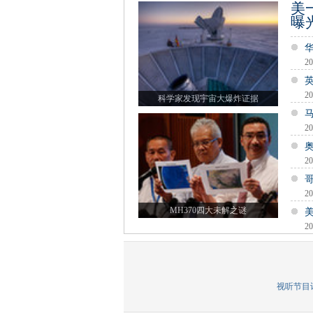
美
曝
20
20
科学家发现宇宙大爆炸证据
20
20
20
MH370四大未解之谜
20
视听节目许