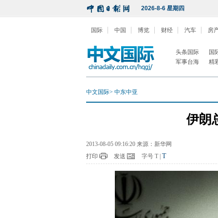
2026-8-6 星期四
国际
中国
博览
财经
汽车
房
头条国际
国
军事台海
精
中文国际
>
中东中亚
伊朗
2013-08-05 09:16:20 来源：新华网
T
打印
发送
字号
T
|