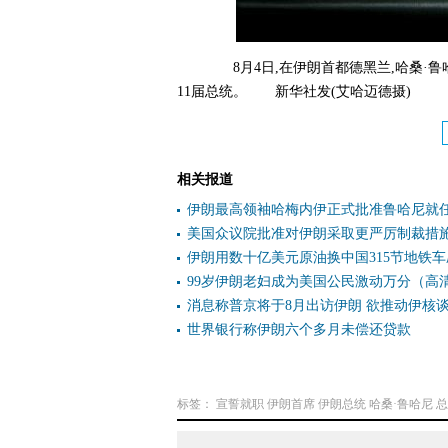
8月4日,在伊朗首都德黑兰,哈桑·鲁哈
11届总统。 新华社发(艾哈迈德摄)
相关报道
伊朗最高领袖哈梅内伊正式批准鲁哈尼就
美国众议院批准对伊朗采取更严厉制裁措
伊朗用数十亿美元原油换中国315节地铁车
99岁伊朗老妇成为美国公民激动万分（高
消息称普京将于8月出访伊朗 欲推动伊核
世界银行称伊朗六个多月未偿还贷款
标签：
宣誓就职
伊朗首席
伊朗总统
哈桑·鲁哈尼
总