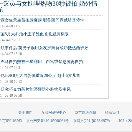
一议员与女助理热吻30秒被拍 婚外情
光
华裔女生天生苗条惹麻烦 耶鲁顾问竟威胁其停学
14-04-08 14:51
英国8月大乔治小王子酷似爸爸威廉翻版
14-04-07 20:11
马航事件后 英男子误用女友护照竟成功抵达西班牙
14-04-07 15:18
奥巴马自拍照被三星利用 白宫或禁总统再自拍
14-04-07 14:31
哥伦比亚8月大男婴体重近20公斤 赶上6岁儿童
14-03-20 10:13
美研究巧克力药片能否预防心脏病及中风
14-03-19 09:58
关于我们
互联网举报中心
防范网络诈骗
联系我们
可证0108263
京公网安备110105000081号
京网文[2011]0283-097号
ICP：20