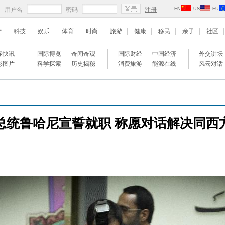
用户名
密码
注册
EN
US
EU
产
科技
娱乐
体育
时尚
旅游
健康
移民
亲子
社区
际快讯
国际博览
奇闻奇观
国际财经
中国经济
外交讲坛
彩图片
科学探索
历史揭秘
消费旅游
能源在线
风云对话
总统鲁哈尼宣誓就职 称愿对话解决同西