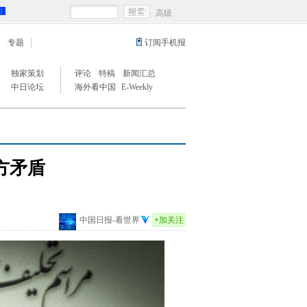
高级
专题
订阅手机报
独家策划
评论
特稿
新闻汇总
中日论坛
海外看中国
E-Weekly
方矛盾
中国日报-看世界
+
加关注