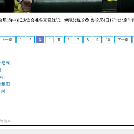
尼(前中)抵达议会准备宣誓就职。伊朗总统哈桑·鲁哈尼4日17时(北京时间
上一页
1
2
3
4
5
6
7
8
9
10
下一页
任总统
施
厢
清组图）
谈判
统选举