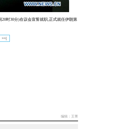
20时30分)在议会宣誓就职,正式就任伊朗第
>>|
编辑：王菁