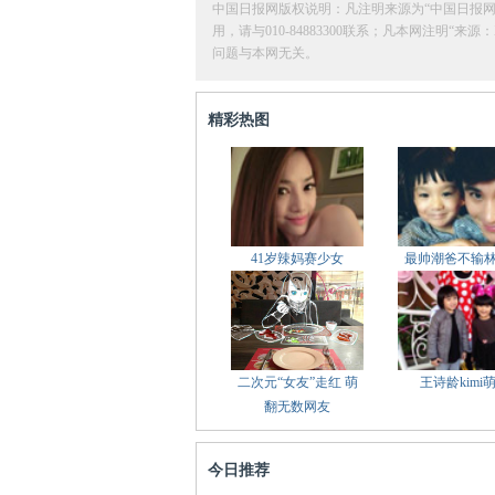
中国日报网版权说明：凡注明来源为“中国日报
用，请与010-84883300联系；凡本网注
问题与本网无关。
精彩热图
41岁辣妈赛少女
最帅潮爸不输
二次元“女友”走红 萌
王诗龄kimi
翻无数网友
今日推荐