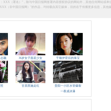
网：XXX（署名）”，除与中国日报网签署内容授权协议的网站外，其他任何网站或单
明“来源：XXX（非中国日报网）”的作品，均转载自其它媒体，目的在于传播更多信息，
林志颖
36岁女子面若少女
千颂伊背后的珠宝
萌照
甘蔗西施走红
贵阳一小区水管爆裂
一夜成冰瀑