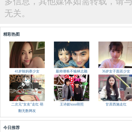
多信息，其他媒体如需转载，请
无关。
精彩热图
41岁辣妈赛少女
最帅潮爸不输林志颖
36岁女子面若少女
二次元“女友”走红 萌
王诗龄kimi萌照
甘蔗西施走红
翻无数网友
今日推荐