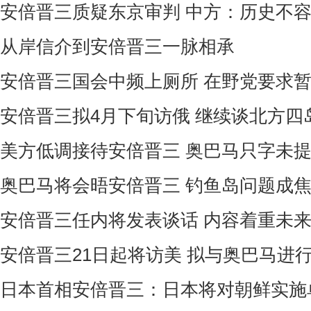
安倍晋三质疑东京审判 中方：历史不
从岸信介到安倍晋三一脉相承
安倍晋三国会中频上厕所 在野党要求
安倍晋三拟4月下旬访俄 继续谈北方四
美方低调接待安倍晋三 奥巴马只字未
奥巴马将会晤安倍晋三 钓鱼岛问题成
安倍晋三任内将发表谈话 内容着重未
安倍晋三21日起将访美 拟与奥巴马进
日本首相安倍晋三：日本将对朝鲜实施