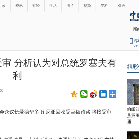
时政
资讯
财经
生活
图片
视频
专栏
双语
新
移
体
审 分析认为对总统罗塞夫有
精彩
最
利
热
新
世
界
闻
00
瞩
目
上
俯瞰
众议长爱德华多·库尼亚因收受巨额贿赂,将接受审
合
燕翼
青
通
岛
峰