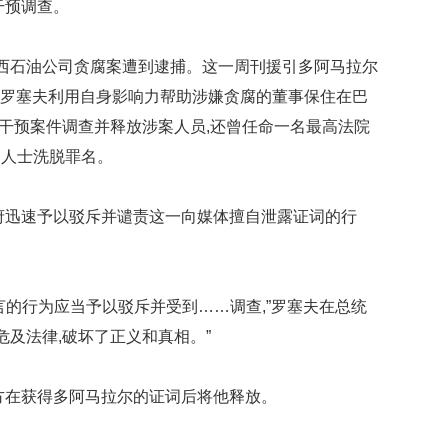
干预调查。
贡
献
获
石油公司贪腐案遭到逮捕。这一周刊援引多阿马拉尔
赞
说,罗塞夫利用自身影响力帮助涉嫌贪腐的董事保住在巴
英
门干预案件调查并释放涉案人员,还曾任命一名最高法院
国
女
界人士洗脱罪名。
子
的
迅速予以驳斥并谴责这一向媒体擅自泄露证词的行
抗
癌
奇
迹
曾
的行为应当予以驳斥并受到……调查,”罗塞夫在总统
为
危及法律,破坏了正义和真相。”
自
己
准
在获得多阿马拉尔的证词后将他释放。
备
葬