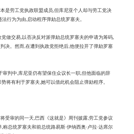
映
是劳工党执政联盟成员,但库尼亚个人却与劳工党决
你
的
违法行为为由,启动程序弹劾总统罗塞夫。
性
格
和
做交易,以否决反对派弹劾总统罗塞夫的申请为筹码,
智
判决。然而,在遭到执政党拒绝后,他便拉开了弹劾罗塞
商
联
合
审判中,库尼亚仍有望保住众议长一职,但他面临的辞
国
维
形势将有利于罗塞夫,她可以借此机会阻止弹劾程序。
和
70
周
年
中
国
受审的同一天,巴西《这就是》周刊披露,劳工党参议
维
,称总统罗塞夫和前总统路易斯·伊纳西奥·卢拉·达席尔
和