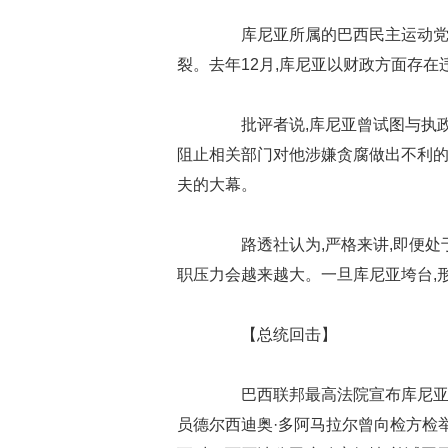
库尼亚所属的巴西民主运动党本
裂。去年12月,库尼亚以财政方面存在
批评者说,库尼亚曾试图与执政党
阻止相关部门对他涉嫌贪腐做出不利的
夫的大幕。
路透社认为,严格来讲,即便处于
职压力会越来越大。一旦库尼亚垮台,
【总统回击】
巴西联邦最高法院宣布库尼亚将
员德尔西迪奥·多阿马拉尔曾向检方检举