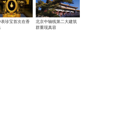
钟表珍宝首次在香
北京中轴线第二大建筑
出
群重现真容
！
：