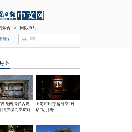
闻聚合
>
国际滚动
动新媒
站内搜索
热图
江西龙南清代古建
上海市民穿越时空“对
围 四层楼高层层环
话”达芬奇