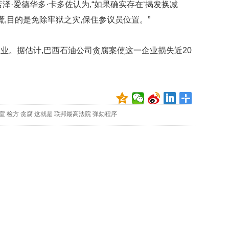
礼
·爱德华多·卡多佐认为,“如果确实存在‘揭发换减
因
谎,目的是免除牢狱之灾,保住参议员位置。”
不
舍
女
。据估计,巴西石油公司贪腐案使这一企业损失近20
儿
才
积
极
治
疗
室
检方
贪腐
这就是
联邦最高法院
弹劾程序
报
告
显
示
20
年
我
国
专
利