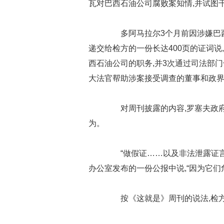
瓦对巴西石油公司腐败案知情,并试图
多阿马拉尔3个月前因涉嫌巴西
递交给检方的一份长达400页的证词
西石油公司的职务,并3次通过司法部
大法官帮助涉案接受调查的董事和政
对周刊披露的内容,罗塞夫政府
为。
“做假证……以及非法泄露证言
办公室发布的一份公报中说,“因为它们
按《这就是》周刊的说法,检方