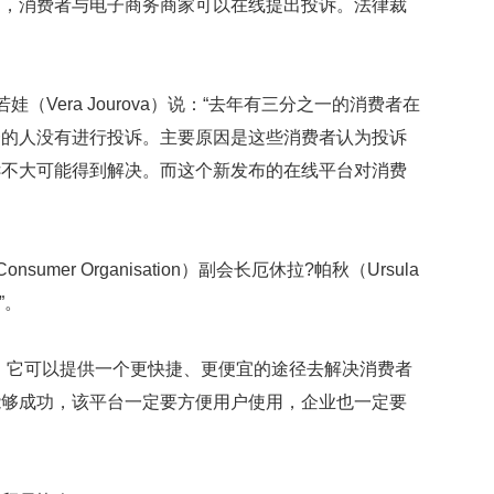
消费者与电子商务商家可以在线提出投诉。法律裁
映
你
的
性
Vera Jourova）说：“去年有三分之一的消费者在
格
和
一的人没有进行投诉。主要原因是这些消费者认为投诉
智
诉不大可能得到解决。而这个新发布的在线平台对消费
商
联
合
umer Organisation）副会长厄休拉?帕秋（Ursula
国
维
”。
和
70
周
它可以提供一个更快捷、更便宜的途径去解决消费者
年
能够成功，该平台一定要方便用户使用，企业也一定要
中
国
维
和