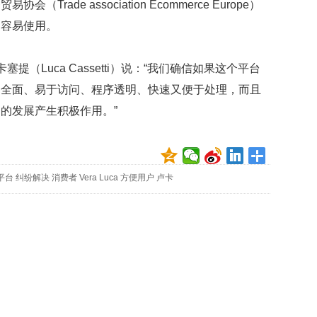
ade association Ecommerce Europe）
贡
献
加容易使用。
获
赞
Luca Cassetti）说：“我们确信如果这个平台
英
够全面、易于访问、程序透明、快速又便于处理，而且
国
女
的发展产生积极作用。”
子
的
抗
癌
平台
纠纷解决
消费者
Vera
Luca
方便用户
卢卡
奇
迹
曾
为
自
己
准
备
葬