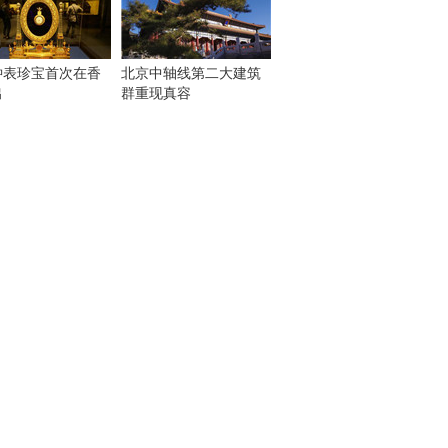
钟表珍宝首次在香
北京中轴线第二大建筑
出
群重现真容
！
：