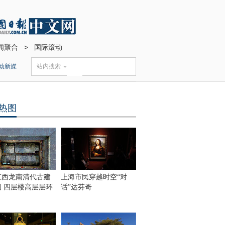
闻聚合
>
国际滚动
动新媒
站内搜索
热图
江西龙南清代古建
上海市民穿越时空“对
围 四层楼高层层环
话”达芬奇