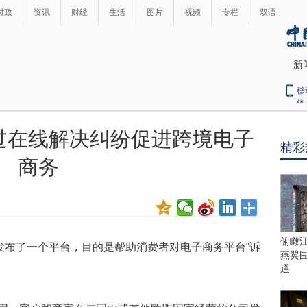
时政
资讯
财经
生活
图片
视频
专栏
双语
新
移
体
过在线解决纠纷促进跨境电子
精彩
最
商务
热
新
世
界
闻
瞩
目
上
俯瞰
发布了一个平台，目的是帮助消费者对电子商务平台“诉
合
燕翼
青
通
岛
峰