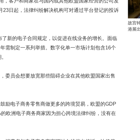
用，客户和商家在与国内或其他欧盟国家经营的公司发
会
这
月23日起，法律纠纷解决机构可对通过平台登记的投诉
些
看
故宫
点
港展
别
布了新的电子合同规定，以促进在线业务的增长。面临
错
过
年需制定一系列举措。数字化单一市场计划包含16个
期。
研
究
你
委员会想要放宽那些阻碍企业在其他欧盟国家出售
喜
欢
的
音
励电子商务零售商做更多的跨境贸易，欧盟的GDP
乐
类
0%的欧洲电子商务商家因为担心跨境法律纠纷，没有在
型
可
以
反