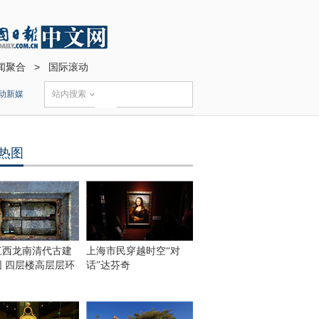
闻聚合
>
国际滚动
动新媒
站内搜索
热图
江西龙南清代古建
上海市民穿越时空“对
围 四层楼高层层环
话”达芬奇