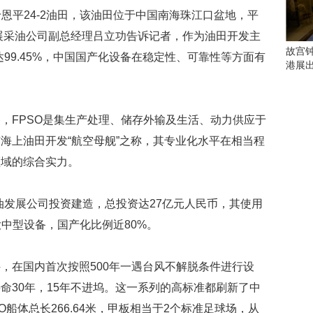
会
于恩平24-2油田，该油田位于中国南海珠江口盆地，平
这
些
发展采油公司副总经理吕立功告诉记者，作为油田开发主
看
故宫
达99.45%，中国国产化设备在稳定性、可靠性等方面有
点
港展
别
错
过
FPSO是集生产处理、储存外输及生活、动力供应于
研
海上油田开发“航空母舰”之称，其专业化水平在相当程
究
领域的综合实力。
你
喜
欢
油发展公司投资建造，总投资达27亿元人民币，其使用
的
音
大中型设备，国产化比例近80%。
乐
类
在国内首次按照500年一遇台风不解脱条件进行设
型
可
命30年，15年不进坞。这一系列的高标准都刷新了中
以
O船体总长266.64米，甲板相当于2个标准足球场，从
反