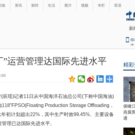
时政
资讯
财经
生活
图片
视频
专栏
双语
新
移
体
厂”运营管理达国际先进水平
精彩
最
热
3:00
新
世
界
闻
瞩
刘辰瑶)记者11日从中国海洋石油总公司(下称中国海油)
目
上
Floating Production Storage Offloading，
俯瞰
合
燕翼
比年初计划超出22%，其中生产时效99.45%、主要设备
青
通
运营管理已达国际先进水平。
岛
峰