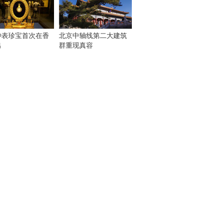
钟表珍宝首次在香
北京中轴线第二大建筑
出
群重现真容
！
：