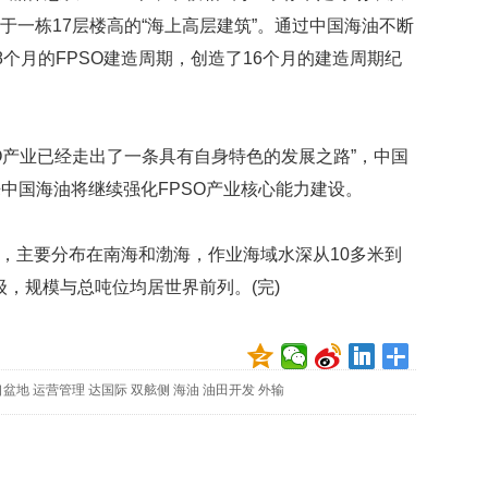
映
当于一栋17层楼高的“海上高层建筑”。通过中国海油不断
你
个月的FPSO建造周期，创造了16个月的建造周期纪
的
性
格
和
产业已经走出了一条具有自身特色的发展之路”，中国
智
商
中国海油将继续强化FPSO产业核心能力建设。
联
合
，主要分布在南海和渤海，作业海域水深从10多米到
国
吨级，规模与总吨位均居世界前列。(完)
维
和
70
周
年
口盆地
运营管理
达国际
双舷侧
海油
油田开发
外输
中
国
维
和