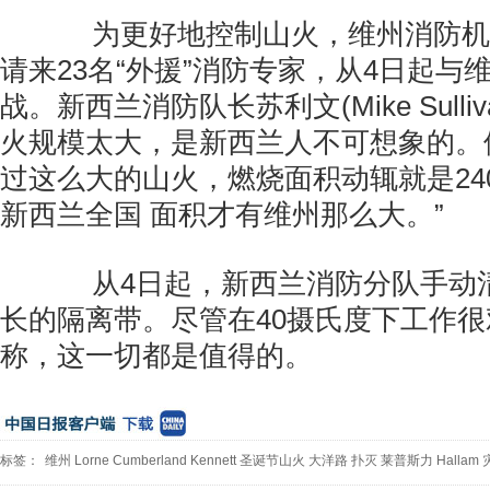
为更好地控制山火，维州消防机
请来23名“外援”消防专家，从4日起与
战。新西兰消防队长苏利文(Mike Sulli
火规模太大，是新西兰人不可想象的。
过这么大的山火，燃烧面积动辄就是240
新西兰全国 面积才有维州那么大。”
从4日起，新西兰消防分队手动清
长的隔离带。尽管在40摄氏度下工作
称，这一切都是值得的。
标签：
维州
Lorne
Cumberland
Kennett
圣诞节山火
大洋路
扑灭
莱普斯力
Hallam