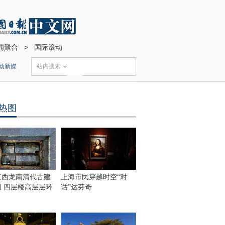
闻聚合
>
国际滚动
动新媒
站内搜索
热图
江西龙南清代古建
上海市民穿越时空“对
围 四层楼高层层环
话”达芬奇