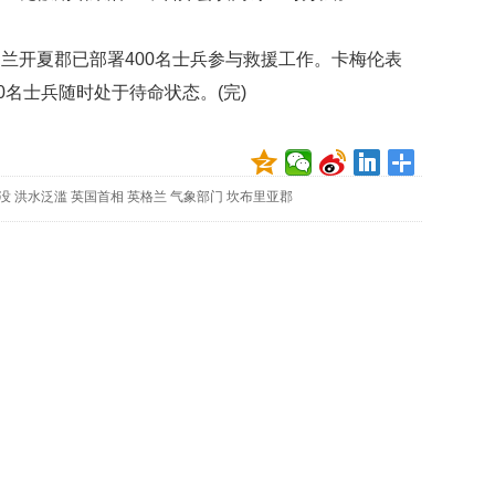
映
你
开夏郡已部署400名士兵参与救援工作。卡梅伦表
的
性
0名士兵随时处于待命状态。(完)
格
和
智
商
没
洪水泛滥
英国首相
英格兰
气象部门
坎布里亚郡
联
合
国
维
和
70
周
年
中
国
维
和