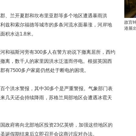
会
这
些
、兰开夏郡和坎布里亚郡等多个地区遭遇暴雨洪
看
故宫
、利兹和索尔福德等城市的多条河流水面暴涨，河岸地
点
港展
别
积水达1.8米。
错
过
和福斯河旁有300多人在警方劝说下撤离居所，西约
研
中撤离，数千人的家里因洪水泛滥而停电。根据英国西
究
郡有7500多户家庭仍然处于断电的困境。
你
喜
欢
个洪水警报，其中30多个是严重警报。气象部门表
的
音
未来几天还会持续降雨，苏格兰局部地区会遭遇冰雹天
乐
类
型
可
政府将向北部地区投资23亿英镑，加强这些地区的
以
，圣诞假期结束后立即召开会议商讨应对办法。
反