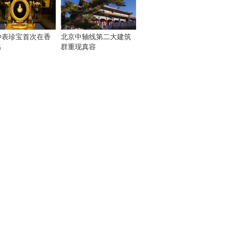
钟表珍宝首次在香
北京中轴线第二大建筑
出
群重现真容
！
：