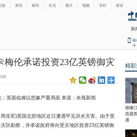
时政
资讯
财经
生活
图片
视频
专栏
双语
新
移
体
卡梅伦承诺投资23亿英镑御灾
精彩
最
热
8:00
新
世
界
闻
瞩
：英面临难以想象严重局面 来源：央视新闻
目
上
俯瞰
合
燕翼
者 周兆军)英国北部地区近日遭遇罕见洪水灾害。由于受
青
通
往灾区勘察，并承诺政府将向受灾地区投资23亿英镑御
岛
峰