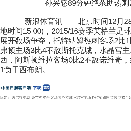
孙兴慜89分钟绝杀助热刺2
新浪体育讯 北京时间12月28日2
地时间15:00)，2015/16赛季英格兰
展开数场争夺，托特纳姆热刺客场2比
弗顿主场3比4不敌斯托克城，水晶宫主
西，阿斯顿维拉客场0比2不敌诺维奇，
1负于西布朗。
标签：
埃弗顿
热刺
孙兴慜
绝杀
客场
斯托克城
水晶宫主场
托特纳姆热
英超
英格兰