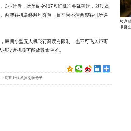
会
。3小时后，达美航空407号班机准备降落时，驾驶员
这
些
过。两架客机最终顺利降落，目前尚不清两架客机所遇
看
故宫
点
港展
别
错
民间小型无人机飞行高度有限制，也不可飞入距离
过
人机驶近机场可酿成致命空难。
研
究
你
喜
度
上周五
外媒
机翼
恐怖分子
欢
的
音
乐
类
型
可
以
反