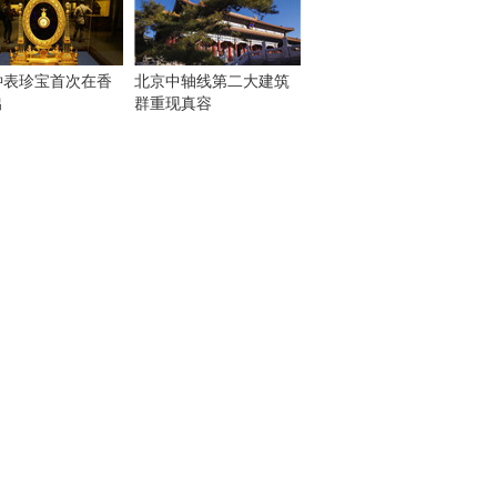
钟表珍宝首次在香
北京中轴线第二大建筑
出
群重现真容
！
：