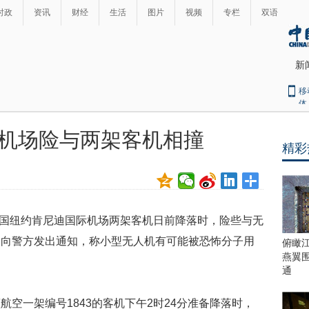
时政
资讯
财经
生活
图片
视频
专栏
双语
新
移
体
机场险与两架客机相撞
精彩
最
热
新
世
界
闻
瞩
国纽约肯尼迪国际机场两架客机日前降落时，险些与无
目
上
部向警方发出通知，称小型无人机有可能被恐怖分子用
俯瞰
合
燕翼
青
通
岛
峰
一架编号1843的客机下午2时24分准备降落时，