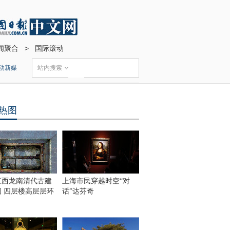
闻聚合
>
国际滚动
动新媒
站内搜索
热图
江西龙南清代古建
上海市民穿越时空“对
围 四层楼高层层环
话”达芬奇